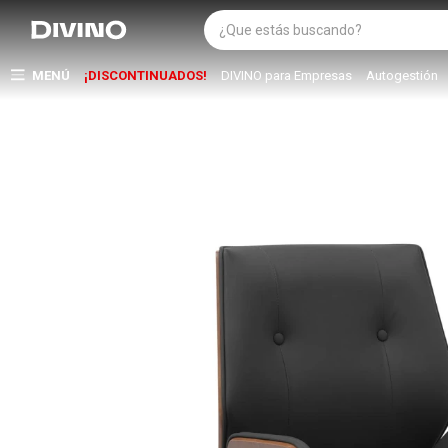
MENÚ
¡DISCONTINUADOS!
DIVINO para Empresas
Autogestión