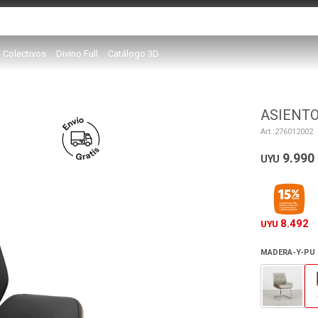
Colectivos
Divino Full
Catálogo 3D
ASIENTO
276012002
9.990
UYU
8.492
UYU
MADERA-Y-PU 