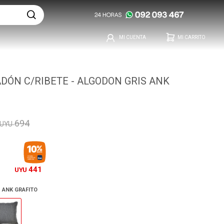
ÓN C/RIBETE - ALGODON GRIS ANK
O
694
UYU
441
UYU
 ANK GRAFITO