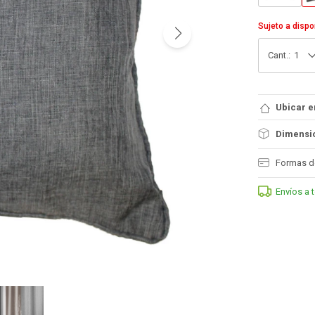
Sujeto a dispo
1
Ubicar e
Dimensio
Formas d
Envíos a 