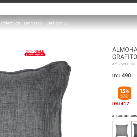
Colectivos
Divino Full
Catálogo 3D
ALMOHAD
GRAFIT
273903005
490
UYU
417
UYU
ALGODON GRIS