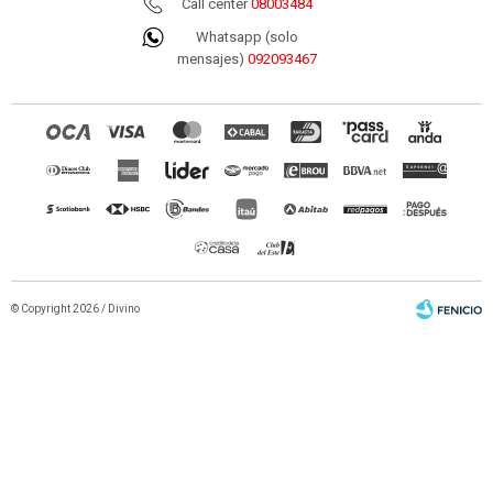
Call center
08003484
Whatsapp (solo
mensajes)
092093467
© Copyright 2026 / Divino
Fenicio