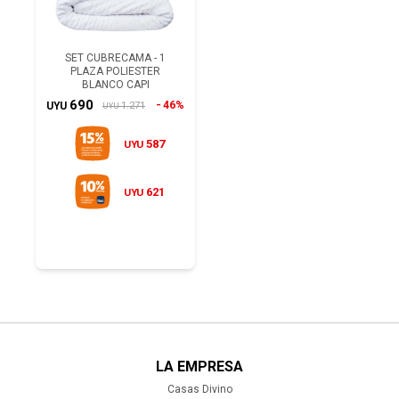
SET CUBRECAMA - 1
PLAZA POLIESTER
BLANCO CAPI
690
46%
1.271
UYU
UYU
587
UYU
621
UYU
LA EMPRESA
Casas Divino