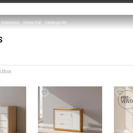
Colectivos
Divino Full
Catálogo 3D
S
 filtros