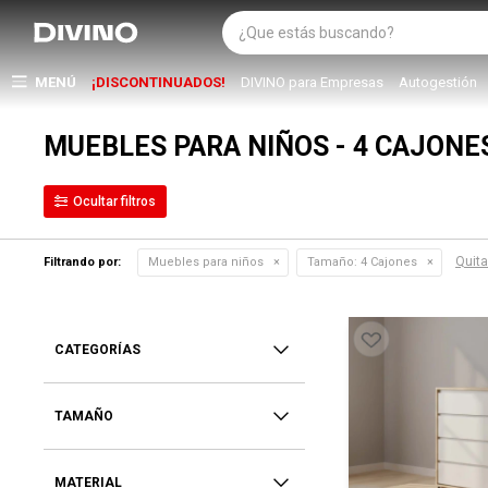
MENÚ
¡DISCONTINUADOS!
DIVINO para Empresas
Autogestión
MUEBLES PARA NIÑOS - 4 CAJONE
Quitar
Filtrando por:
Muebles para niños
Tamaño:
4 Cajones
CATEGORÍAS
TAMAÑO
MATERIAL