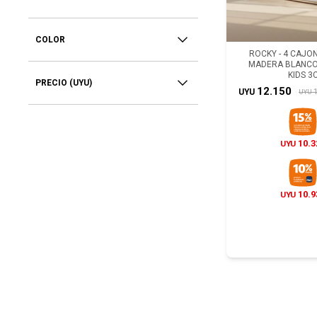
COLOR
ROCKY - 4 CAJON
MADERA BLANC
KIDS 3
PRECIO
(UYU)
12.150
1
UYU
UYU
10.3
UYU
10.9
UYU