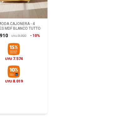
ODA CAJONERA - 4
ES MDF BLANCO TUTTO
.910
10%
9.900
UYU
7.574
UYU
8.019
UYU