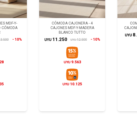
ES MDF-Y-
CÓMODA CAJONERA - 4
COM
O CÓMODA
CAJONES MDF-Y-MADERA
CAJON
C
BLANCO TUTTO
8
UYU
11.250
10%
10%
3.500
12.500
UYU
UYU
28
9.563
UYU
35
10.125
UYU