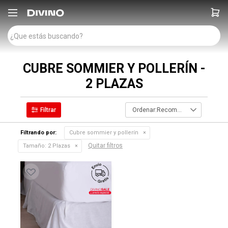

CUBRE SOMMIER Y POLLERÍN -
2 PLAZAS
Recomendados
Filtrando por:
Cubre sommier y pollerín
Quitar filtros
Tamaño:
2 Plazas