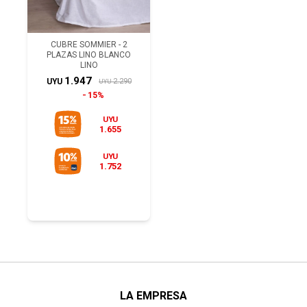
CUBRE SOMMIER - 2
PLAZAS LINO BLANCO
LINO
1.947
2.290
UYU
UYU
15%
UYU
1.655
UYU
1.752
LA EMPRESA