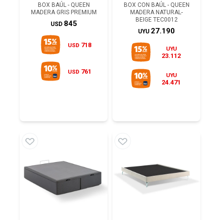
BOX BAÚL - QUEEN
BOX CON BAÚL - QUEEN
MADERA GRIS PREMIUM
MADERA NATURAL-
BEIGE TEC0012
845
USD
27.190
UYU
718
USD
UYU
23.112
761
USD
UYU
24.471