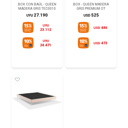
BOX CON BAÚL - QUEEN
BOX - QUEEN MADERA
MADERA GRIS TEC0010
GRIS PREMIUM OT
27.190
525
UYU
USD
UYU
446
USD
23.112
UYU
473
USD
24.471