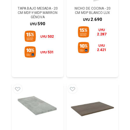
TAPA BAJO MESADA - 20
NICHO DE COCINA - 20
CM MDF-Y-MDP MARRON
CM MDP BLANCO LUX
GÉNOVA
2.690
UYU
590
UYU
UYU
2.287
502
UYU
UYU
2.421
531
UYU