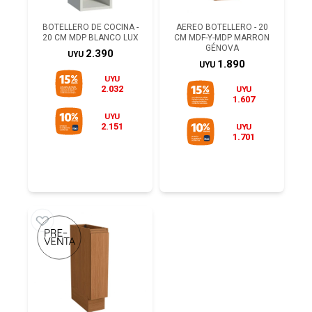
BOTELLERO DE COCINA -
AEREO BOTELLERO - 20
20 CM MDP BLANCO LUX
CM MDF-Y-MDP MARRON
GÉNOVA
2.390
UYU
1.890
UYU
UYU
2.032
UYU
1.607
UYU
2.151
UYU
1.701