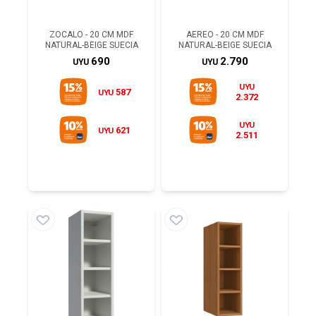
ZOCALO - 20 CM MDF
AEREO - 20 CM MDF
NATURAL-BEIGE SUECIA
NATURAL-BEIGE SUECIA
690
2.790
UYU
UYU
UYU
587
UYU
2.372
UYU
621
UYU
2.511