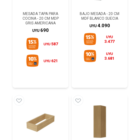
MESADA TAPA PARA
BAJO MESADA - 20 CM
COCINA - 20 CM MDP
MDF BLANCO SUECIA
GRIS AMERICANA
4.090
UYU
690
UYU
UYU
3.477
587
UYU
UYU
3.681
621
UYU