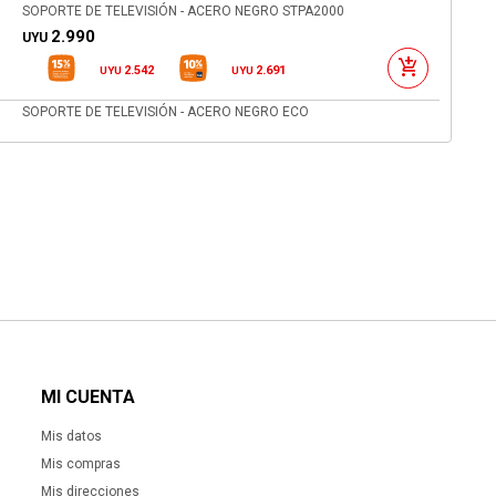
SOPORTE DE TELEVISIÓN - ACERO NEGRO STPA2000
2.990
UYU
2.542
2.691
UYU
UYU
SOPORTE DE TELEVISIÓN - ACERO NEGRO ECO
790
UYU
672
711
UYU
UYU
MI CUENTA
Mis datos
Mis compras
Mis direcciones