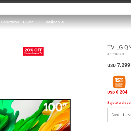
Colectivos
Divino Full
Catálogo 3D
TV LG Q
282963
7.299
USD
6.204
USD
Sujeto a dispo
1