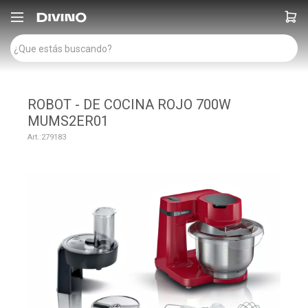

ROBOT - DE COCINA ROJO 700W
MUMS2ER01
279183