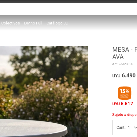
Colectivos
Divino Full
Catálogo 3D
MESA - 
AVA
233239001
6.490
UYU
5.517
UYU
Sujeto a dispo
1