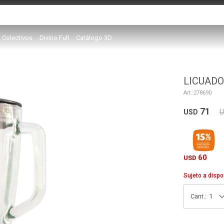
Colectivos
Divino Full
Catálogo 3D
LICUADO
278690
71
USD
60
USD
Sujeto a dispo
1