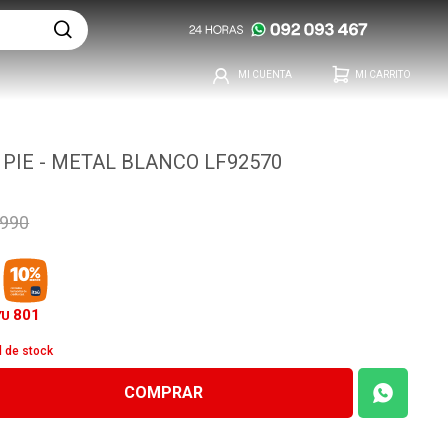
PIE - METAL BLANCO LF92570
.990
801
YU
d de stock
COMPRAR