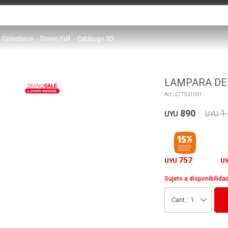
Colectivos
Divino Full
Catálogo 3D
LAMPARA DE 
277531001
890
1
UYU
UYU
757
UYU
U
Sujeto a disponibilida
1