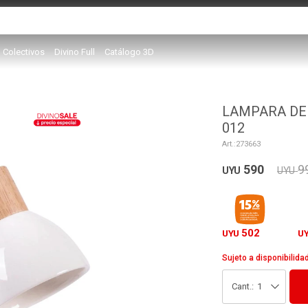
Colectivos
Divino Full
Catálogo 3D
LAMPARA DE
012
273663
590
9
UYU
UYU
502
UYU
U
Sujeto a disponibilida
1