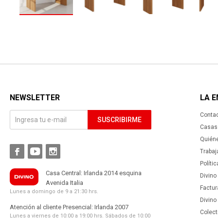
NEWSLETTER
LA 
Conta
SUSCRIBIRME
Casas 
Quién



Trabaj
Políti
Casa Central: Irlanda 2014 esquina
Divino
Avenida Italia
Factur
Lunes a domingo de 9 a 21:30 hrs.
Divino
Atención al cliente Presencial: Irlanda 2007
Colect
Lunes a viernes de 10:00 a 19:00 hrs. Sábados de 10:00