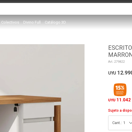
Colectivos
Divino Full
Catálogo 3D
ESCRITO
MARRON
279822
12.99
UYU
11.042
UYU
Sujeto a dispo
1