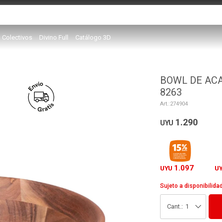
Colectivos
Divino Full
Catálogo 3D
BOWL DE ACA
8263
274904
1.290
UYU
1.097
UYU
U
Sujeto a disponibilida
1