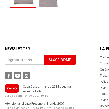
NEWSLETTER
LA 
Conta
SUSCRIBIRME
Casas 
Quién



Trabaj
Políti
Casa Central: Irlanda 2014 esquina
Divino
Avenida Italia
Factur
Lunes a domingo de 9 a 21:30 hrs.
Divino
Atención al cliente Presencial: Irlanda 2007
Colect
Lunes a viernes de 10:00 a 19:00 hrs. Sábados de 10:00