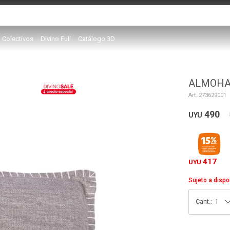
Colectivos
Divino Full
Catálogo 3D
ALMOHA
273629001
490
UYU
417
UYU
Sujeto a dispo
1