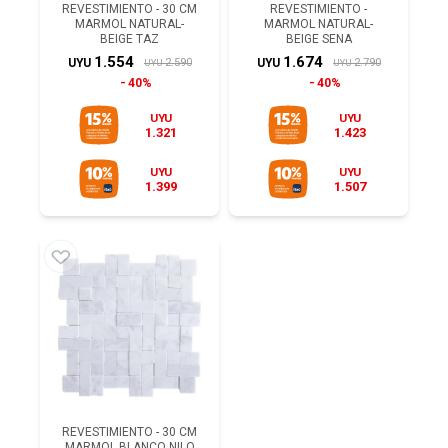
REVESTIMIENTO - 30 CM
REVESTIMIENTO -
MARMOL NATURAL-
MARMOL NATURAL-
BEIGE TAZ
BEIGE SENA
1.554
1.674
2.590
2.790
UYU
UYU
UYU
UYU
40%
40%
UYU
UYU
1.321
1.423
UYU
UYU
1.399
1.507
REVESTIMIENTO - 30 CM
MARMOL BLANCO NILO