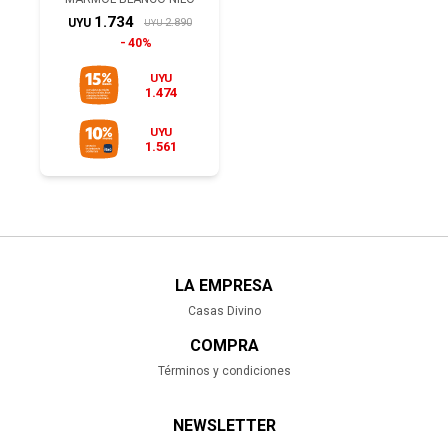
1.734
2.890
UYU
UYU
40%
UYU
1.474
UYU
1.561
LA EMPRESA
Casas Divino
COMPRA
Términos y condiciones
NEWSLETTER