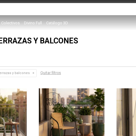
Colectivos
Divino Full
Catálogo 3D
TERRAZAS Y BALCONES
Quitar filtros
errazas y balcones