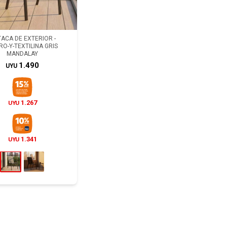
ACA DE EXTERIOR -
O-Y-TEXTILINA GRIS
MANDALAY
1.490
UYU
1.267
UYU
1.341
UYU