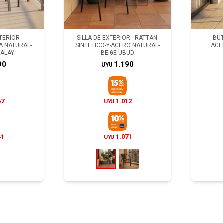
ERIOR -
SILLA DE EXTERIOR - RATTAN-
BUT
A NATURAL-
SINTETICO-Y-ACERO NATURAL-
ACER
DALAY
BEIGE UBUD
90
1.190
UYU
67
1.012
UYU
41
1.071
UYU