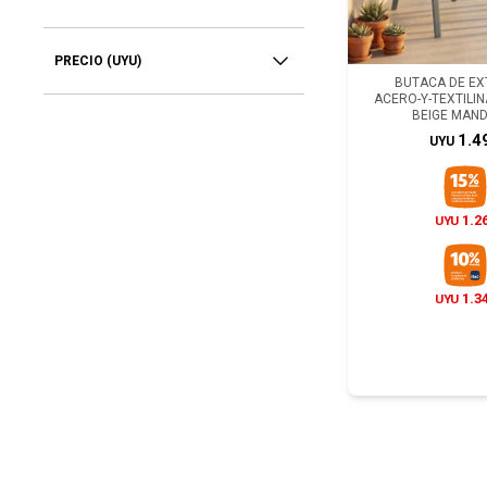
PRECIO
(UYU)
BUTACA DE EXT
ACERO-Y-TEXTILIN
BEIGE MAN
1.4
UYU
1.2
UYU
1.3
UYU