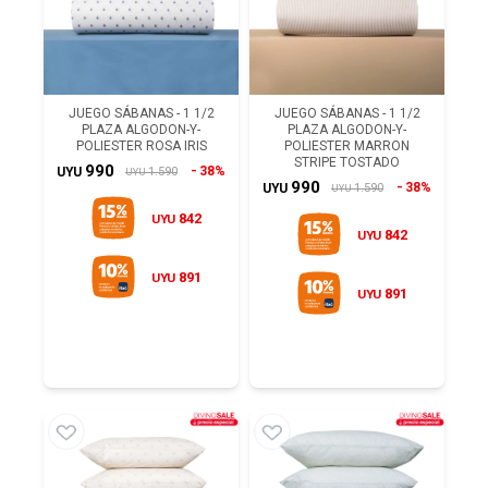
JUEGO SÁBANAS - 1 1/2
JUEGO SÁBANAS - 1 1/2
PLAZA ALGODON-Y-
PLAZA ALGODON-Y-
POLIESTER ROSA IRIS
POLIESTER MARRON
STRIPE TOSTADO
990
38%
1.590
UYU
UYU
990
38%
1.590
UYU
UYU
842
UYU
842
UYU
891
UYU
891
UYU