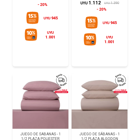
1.112
1.390
UYU
UYU
20%
20%
945
UYU
945
UYU
UYU
1.001
UYU
1.001
JUEGO DE SABANAS - 1
JUEGO DE SÁBANAS - 1
1/2 PLAZA POLIESTER
1/2 PLAZA ALGODON