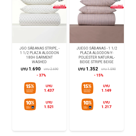
JGO SÁBANAS STRIPE, -
JUEGO SÁBANAS - 1 1/2
1 1/2 PLAZA ALGODON
PLAZA ALGODON-Y-
180H GARMENT
POLIESTER NATURAL-
WASHED
BEIGE STRIPE BEIGE
1.690
1.352
2.690
1.590
UYU
UYU
UYU
UYU
37%
15%
UYU
UYU
1.437
1.149
UYU
UYU
1.521
1.217