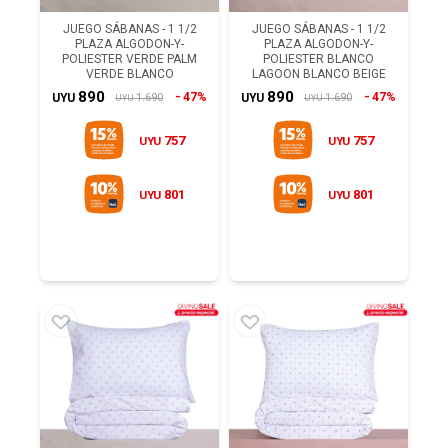
JUEGO SÁBANAS - 1 1/2
JUEGO SÁBANAS - 1 1/2
PLAZA ALGODON-Y-
PLAZA ALGODON-Y-
POLIESTER VERDE PALM
POLIESTER BLANCO
VERDE BLANCO
LAGOON BLANCO BEIGE
890
890
47%
47%
1.690
1.690
UYU
UYU
UYU
UYU
757
757
UYU
UYU
801
801
UYU
UYU