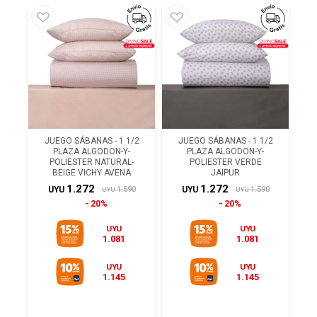
JUEGO SÁBANAS - 1 1/2
JUEGO SÁBANAS - 1 1/2
PLAZA ALGODON-Y-
PLAZA ALGODON-Y-
POLIESTER NATURAL-
POLIESTER VERDE
BEIGE VICHY AVENA
JAIPUR
1.272
1.272
1.590
1.590
UYU
UYU
UYU
UYU
20%
20%
UYU
UYU
1.081
1.081
UYU
UYU
1.145
1.145