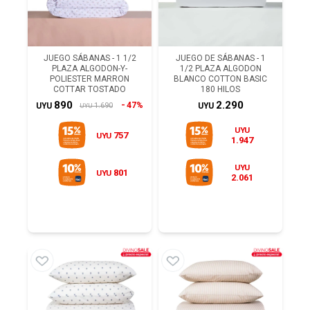
JUEGO SÁBANAS - 1 1/2
JUEGO DE SÁBANAS - 1
PLAZA ALGODON-Y-
1/2 PLAZA ALGODON
POLIESTER MARRON
BLANCO COTTON BASIC
COTTAR TOSTADO
180 HILOS
890
2.290
47%
1.690
UYU
UYU
UYU
UYU
757
UYU
1.947
UYU
801
UYU
2.061