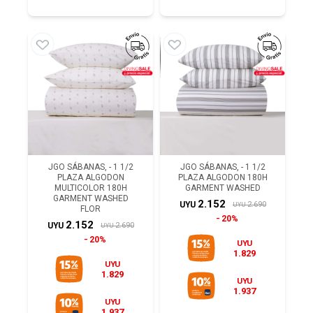
JGO SÁBANAS, - 1 1/2
JGO SÁBANAS, - 1 1/2
PLAZA ALGODON
PLAZA ALGODON 180H
MULTICOLOR 180H
GARMENT WASHED
GARMENT WASHED
2.152
2.690
UYU
UYU
FLOR
20%
2.152
2.690
UYU
UYU
20%
UYU
1.829
UYU
1.829
UYU
1.937
UYU
1.937