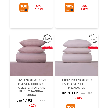
UYU
UYU
1.073
1.073
JGO. SÁBANAS - 1 1/2
JUEGO DE SABANAS - 1
PLAZA ALGODON-Y-
1/2 PLAZA POLIESTER
POLIESTER NATURAL-
PREWASHED
BEIGE CHAMBRAY
1.112
1.390
UYU
UYU
CRUDO
20%
1.192
1.490
UYU
UYU
20%