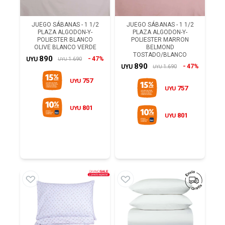
JUEGO SÁBANAS - 1 1/2
JUEGO SÁBANAS - 1 1/2
PLAZA ALGODON-Y-
PLAZA ALGODON-Y-
POLIESTER BLANCO
POLIESTER MARRON
OLIVE BLANCO VERDE
BELMOND
TOSTADO/BLANCO
890
47%
1.690
UYU
UYU
890
47%
1.690
UYU
UYU
757
UYU
757
UYU
801
UYU
801
UYU