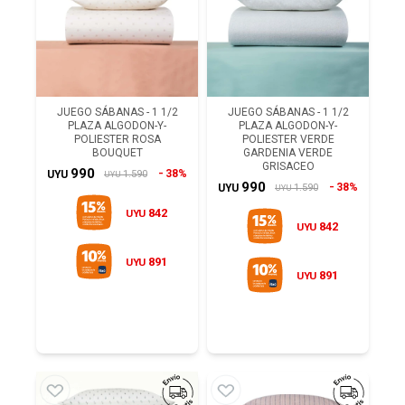
JUEGO SÁBANAS - 1 1/2
JUEGO SÁBANAS - 1 1/2
PLAZA ALGODON-Y-
PLAZA ALGODON-Y-
POLIESTER ROSA
POLIESTER VERDE
BOUQUET
GARDENIA VERDE
GRISACEO
990
38%
1.590
UYU
UYU
990
38%
1.590
UYU
UYU
842
UYU
842
UYU
891
UYU
891
UYU