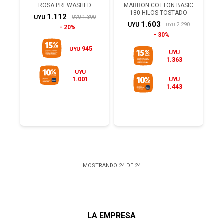
ROSA PREWASHED
MARRON COTTON BASIC
180 HILOS TOSTADO
1.112
1.390
UYU
UYU
1.603
2.290
UYU
UYU
20%
30%
945
UYU
UYU
1.363
UYU
1.001
UYU
1.443
MOSTRANDO
24
DE
24
LA EMPRESA