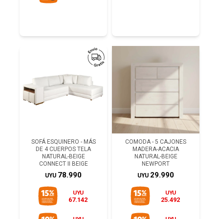
SOFÁ ESQUINERO - MÁS
COMODA - 5 CAJONES
DE 4 CUERPOS TELA
MADERA-ACACIA
NATURAL-BEIGE
NATURAL-BEIGE
CONNECT II BEIGE
NEWPORT
78.990
29.990
UYU
UYU
UYU
UYU
67.142
25.492