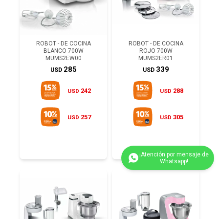
ROBOT - DE COCINA
ROBOT - DE COCINA
BLANCO 700W
ROJO 700W
MUMS2EW00
MUMS2ER01
285
339
USD
USD
242
288
USD
USD
257
305
USD
USD
(0/4)