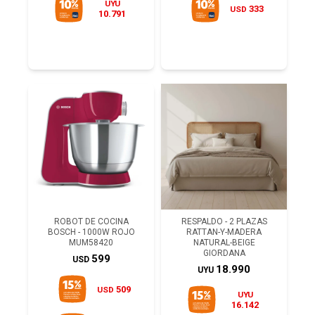
UYU
333
USD
10.791
ROBOT DE COCINA
RESPALDO - 2 PLAZAS
BOSCH - 1000W ROJO
RATTAN-Y-MADERA
MUM58420
NATURAL-BEIGE
GIORDANA
599
USD
18.990
UYU
509
USD
UYU
16.142