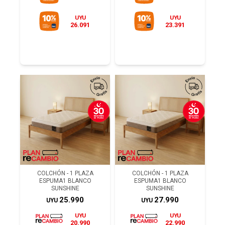
UYU
UYU
26.091
23.391
COLCHÓN - 1 PLAZA
COLCHÓN - 1 PLAZA
ESPUMA1 BLANCO
ESPUMA1 BLANCO
SUNSHINE
SUNSHINE
25.990
27.990
UYU
UYU
UYU
UYU
20.990
22.990