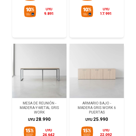
UYU
UYU
9.891
17.991
MESA DE REUNIÓN -
ARMARIO BAJO -
MADERA-Y-METAL GRIS
MADERA GRIS WORK 6
WORK
PUERTAS
28.990
25.990
UYU
UYU
UYU
UYU
24.642
22.092