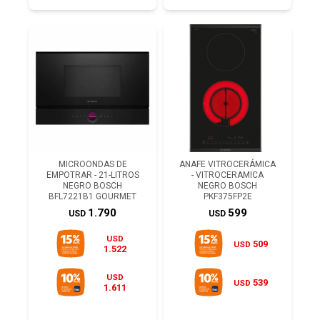
MICROONDAS DE
ANAFE VITROCERÁMICA
EMPOTRAR - 21-LITROS
- VITROCERAMICA
NEGRO BOSCH
NEGRO BOSCH
BFL7221B1 GOURMET
PKF375FP2E
1.790
599
USD
USD
USD
509
USD
1.522
USD
539
USD
1.611