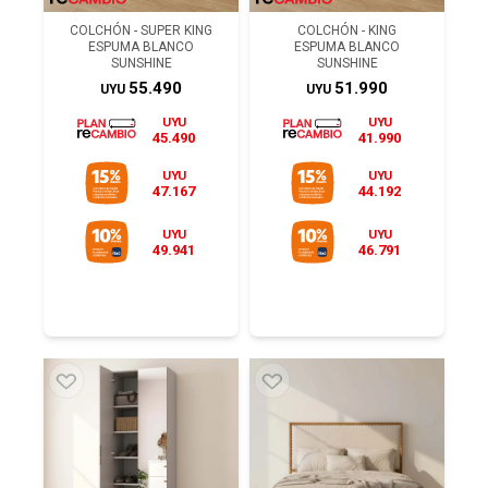
COLCHÓN - SUPER KING
COLCHÓN - KING
ESPUMA BLANCO
ESPUMA BLANCO
SUNSHINE
SUNSHINE
55.490
51.990
UYU
UYU
UYU
UYU
45.490
41.990
UYU
UYU
47.167
44.192
UYU
UYU
49.941
46.791