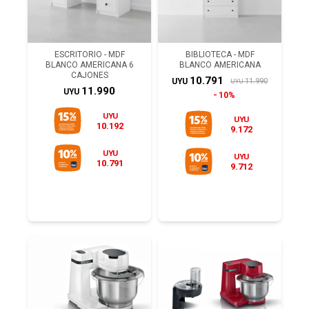
ESCRITORIO - MDF
BIBLIOTECA - MDF
BLANCO AMERICANA 6
BLANCO AMERICANA
CAJONES
10.791
11.990
UYU
UYU
11.990
UYU
10%
UYU
UYU
10.192
9.172
UYU
UYU
10.791
9.712