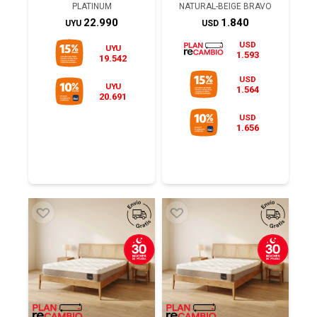
PLATINUM
NATURAL-BEIGE BRAVO
22.990
1.840
UYU
USD
USD
UYU
1.593
19.542
USD
UYU
1.564
20.691
USD
1.656