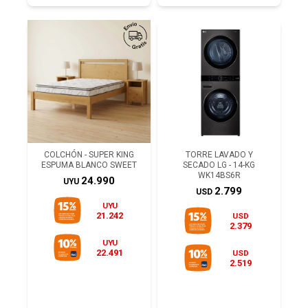
COLCHÓN - SUPER KING
TORRE LAVADO Y
ESPUMA BLANCO SWEET
SECADO LG - 14-KG
WK14BS6R
24.990
UYU
2.799
USD
UYU
21.242
USD
2.379
UYU
22.491
USD
2.519