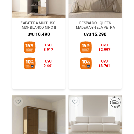
ZAPATERA MULTIUSO -
RESPALDO - QUEEN
MDF BLANCO NIRO II
MADERA-Y-TELA PETRA
10.490
15.290
UYU
UYU
UYU
UYU
8.917
12.997
UYU
UYU
9.441
13.761