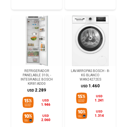
REFRIGERADOR
LAVARROPAS BOSCH - 8-
PANELABLE 310L -
KG BLANCO
INTEGRABLE BOSCH
WAN24272ES
KIR81ADD0
1.460
USD
2.289
USD
USD
1.241
USD
1.946
USD
1.314
USD
2.060