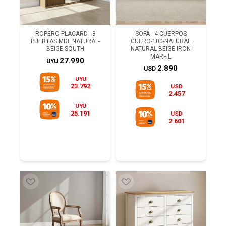
ROPERO PLACARD - 3
SOFA - 4 CUERPOS
PUERTAS MDF NATURAL-
CUERO-100-NATURAL
BEIGE SOUTH
NATURAL-BEIGE IRON
MARFIL
27.990
UYU
2.890
USD
UYU
23.792
USD
2.457
UYU
25.191
USD
2.601