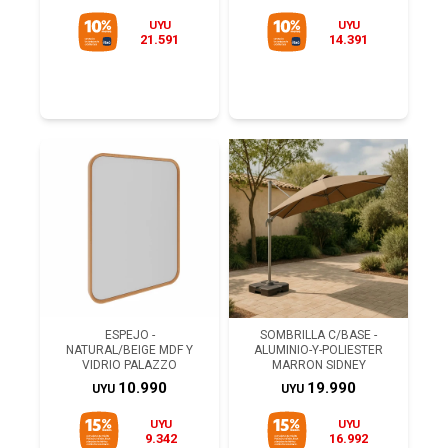
UYU
UYU
21.591
14.391
ESPEJO -
SOMBRILLA C/BASE -
NATURAL/BEIGE MDF Y
ALUMINIO-Y-POLIESTER
VIDRIO PALAZZO
MARRON SIDNEY
10.990
19.990
UYU
UYU
UYU
UYU
9.342
16.992