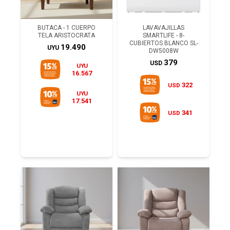
BUTACA - 1 CUERPO
LAVAVAJILLAS
TELA ARISTOCRATA
SMARTLIFE - 8-
CUBIERTOS BLANCO SL-
19.490
UYU
DW5008W
379
USD
UYU
16.567
322
USD
UYU
17.541
341
USD