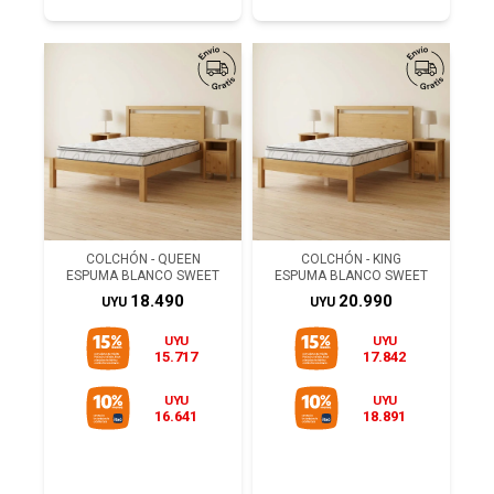
COLCHÓN - QUEEN
COLCHÓN - KING
ESPUMA BLANCO SWEET
ESPUMA BLANCO SWEET
18.490
20.990
UYU
UYU
UYU
UYU
15.717
17.842
UYU
UYU
16.641
18.891