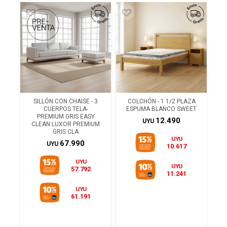
SILLÓN CON CHAISE - 3
COLCHÓN - 1 1/2 PLAZA
CUERPOS TELA-
ESPUMA BLANCO SWEET
PREMIUM GRIS EASY
12.490
UYU
CLEAN LUXOR PREMIUM
GRIS CLA
UYU
67.990
UYU
10.617
UYU
UYU
57.792
11.241
UYU
61.191