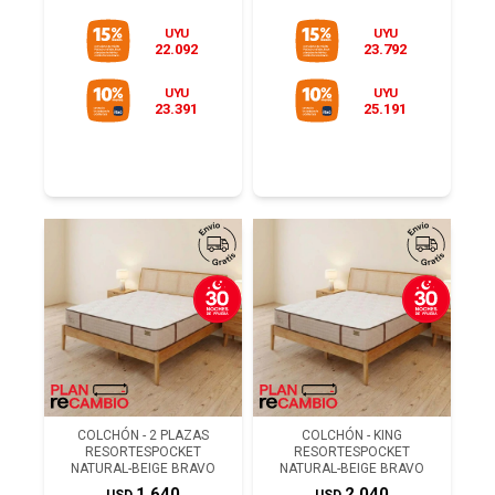
UYU
UYU
22.092
23.792
UYU
UYU
23.391
25.191
COLCHÓN - 2 PLAZAS
COLCHÓN - KING
RESORTESPOCKET
RESORTESPOCKET
NATURAL-BEIGE BRAVO
NATURAL-BEIGE BRAVO
1.640
2.040