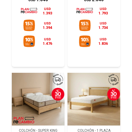
USD
USD
USD
USD
1.393
1.793
USD
USD
1.394
1.734
USD
USD
1.476
1.836
COLCHÓN - SUPER KING
COLCHÓN - 1 PLAZA