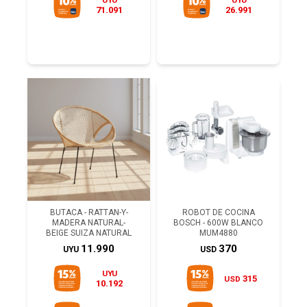
UYU
UYU
71.091
26.991
BUTACA - RATTAN-Y-
ROBOT DE COCINA
MADERA NATURAL-
BOSCH - 600W BLANCO
BEIGE SUIZA NATURAL
MUM4880
11.990
370
UYU
USD
UYU
315
USD
10.192