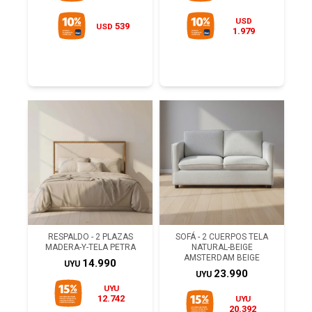
USD
539
USD
1.979
RESPALDO - 2 PLAZAS
SOFÁ - 2 CUERPOS TELA
MADERA-Y-TELA PETRA
NATURAL-BEIGE
AMSTERDAM BEIGE
14.990
UYU
23.990
UYU
UYU
12.742
UYU
20.392