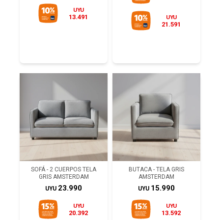
UYU
13.491
UYU
21.591
SOFÁ - 2 CUERPOS TELA
BUTACA - TELA GRIS
GRIS AMSTERDAM
AMSTERDAM
23.990
15.990
UYU
UYU
UYU
UYU
20.392
13.592