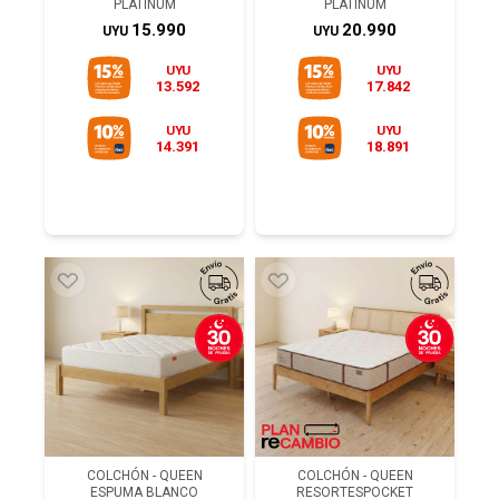
PLATINUM
PLATINUM
15.990
20.990
UYU
UYU
UYU
UYU
13.592
17.842
UYU
UYU
14.391
18.891
COLCHÓN - QUEEN
COLCHÓN - QUEEN
ESPUMA BLANCO
RESORTESPOCKET