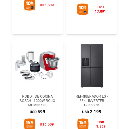
539
USD
UYU
17.091
ROBOT DE COCINA
REFRIGERADOR LG -
BOSCH - 1000W ROJO
684L INVERTER
MUM58720
GS66SPM
599
2.199
USD
USD
USD
509
USD
1.869