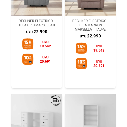
RECLINER ELÉCTRICO -
RECLINER ELÉCTRICO -
TELA GRIS MARSELLA II
TELA MARRON
MARSELLA II TAUPE
22.990
UYU
22.990
UYU
UYU
19.542
UYU
19.542
UYU
20.691
UYU
20.691