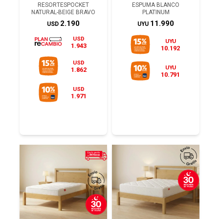
RESORTESPOCKET
ESPUMA BLANCO
NATURAL-BEIGE BRAVO
PLATINUM
2.190
11.990
USD
UYU
USD
UYU
1.943
10.192
USD
UYU
1.862
10.791
USD
1.971