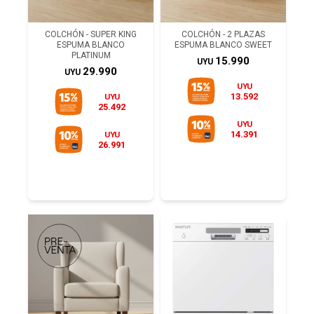
COLCHÓN - SUPER KING
COLCHÓN - 2 PLAZAS
ESPUMA BLANCO
ESPUMA BLANCO SWEET
PLATINUM
15.990
UYU
29.990
UYU
UYU
13.592
UYU
25.492
UYU
14.391
UYU
26.991