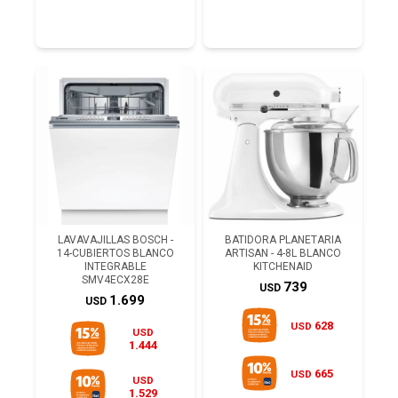
LAVAVAJILLAS BOSCH -
BATIDORA PLANETARIA
14-CUBIERTOS BLANCO
ARTISAN - 4-8L BLANCO
INTEGRABLE
KITCHENAID
SMV4ECX28E
739
USD
1.699
USD
628
USD
USD
1.444
665
USD
USD
1.529