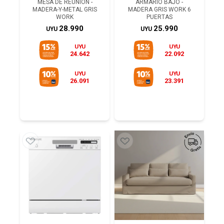
MESA DE REUNIÓN -
ARMARIO BAJO -
MADERA-Y-METAL GRIS
MADERA GRIS WORK 6
WORK
PUERTAS
28.990
25.990
UYU
UYU
UYU
UYU
24.642
22.092
UYU
UYU
26.091
23.391