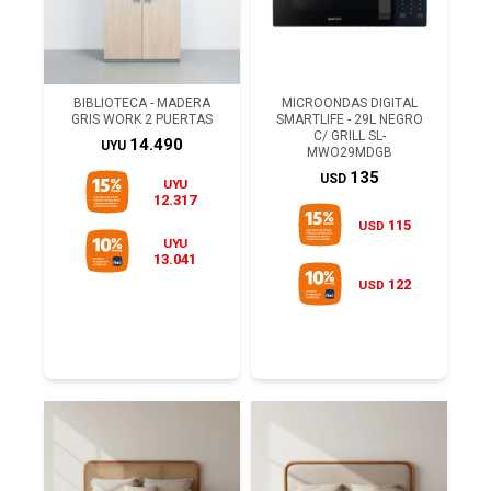
BIBLIOTECA - MADERA
MICROONDAS DIGITAL
GRIS WORK 2 PUERTAS
SMARTLIFE - 29L NEGRO
C/ GRILL SL-
14.490
UYU
MWO29MDGB
135
USD
UYU
12.317
115
USD
UYU
13.041
122
USD