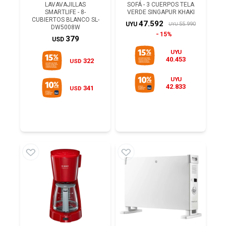
LAVAVAJILLAS
SOFÁ - 3 CUERPOS TELA
SMARTLIFE - 8-
VERDE SINGAPUR KHAKI
CUBIERTOS BLANCO SL-
47.592
55.990
UYU
UYU
DW5008W
15%
379
USD
UYU
40.453
322
USD
UYU
42.833
341
USD