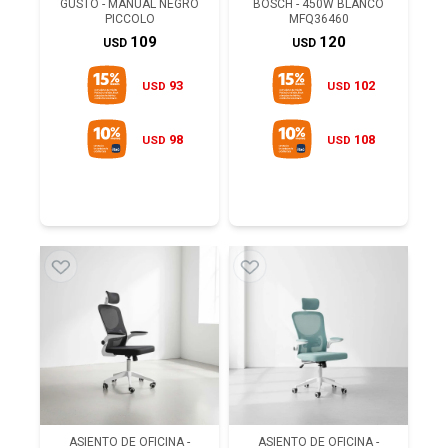
GUSTO - MANUAL NEGRO
BOSCH - 450W BLANCO
PICCOLO
MFQ36460
109
120
USD
USD
93
102
USD
USD
98
108
USD
USD
ASIENTO DE OFICINA -
ASIENTO DE OFICINA -