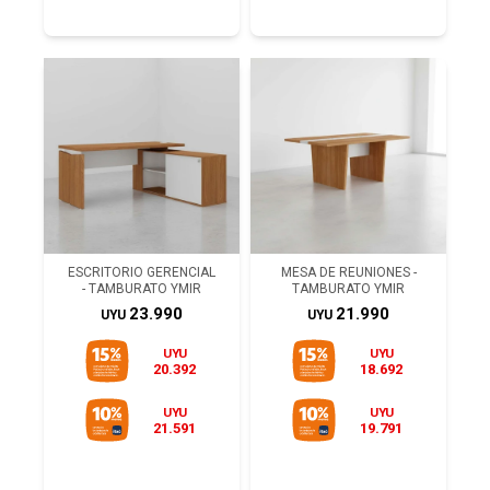
ESCRITORIO GERENCIAL
MESA DE REUNIONES -
- TAMBURATO YMIR
TAMBURATO YMIR
23.990
21.990
UYU
UYU
UYU
UYU
20.392
18.692
UYU
UYU
21.591
19.791