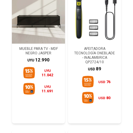
MUEBLE PARA TV - MDF
AFEITADORA
NEGRO JASPER
TECNOLOGÍA ONEBLADE
- INALAMBRICA
12.990
UYU
QP2724/10
89
USD
UYU
11.042
76
USD
UYU
11.691
80
USD