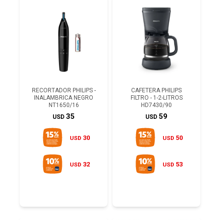
RECORTADOR PHILIPS -
CAFETERA PHILIPS
INALAMBRICA NEGRO
FILTRO - 1-2-LITROS
NT1650/16
HD7430/90
35
59
USD
USD
30
50
USD
USD
32
53
USD
USD