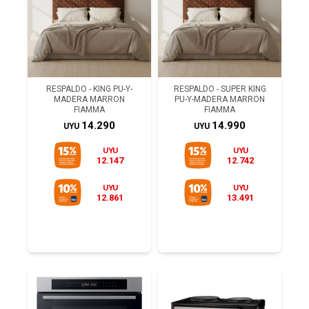
RESPALDO - KING PU-Y-
RESPALDO - SUPER KING
MADERA MARRON
PU-Y-MADERA MARRON
FIAMMA
FIAMMA
14.290
14.990
UYU
UYU
UYU
UYU
12.147
12.742
UYU
UYU
12.861
13.491