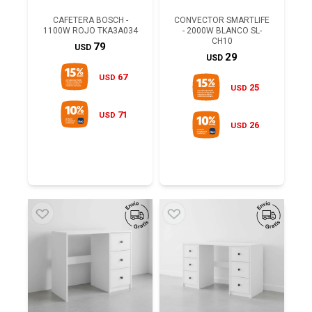
CAFETERA BOSCH -
CONVECTOR SMARTLIFE
1100W ROJO TKA3A034
- 2000W BLANCO SL-
CH10
79
USD
29
USD
67
USD
25
USD
71
USD
26
USD