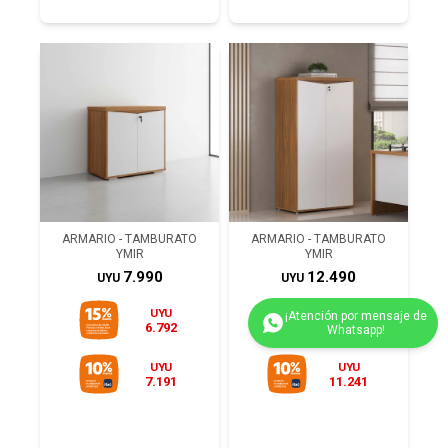
ARMARIO - TAMBURATO
ARMARIO - TAMBURATO
YMIR
YMIR
7.990
12.490
UYU
UYU
UYU
UYU
6.792
10.617
UYU
UYU
7.191
11.241
(0/4)