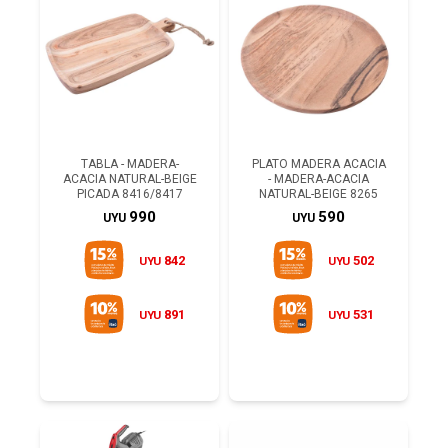
TABLA - MADERA-
PLATO MADERA ACACIA
ACACIA NATURAL-BEIGE
- MADERA-ACACIA
PICADA 8416/8417
NATURAL-BEIGE 8265
990
590
UYU
UYU
842
502
UYU
UYU
891
531
UYU
UYU