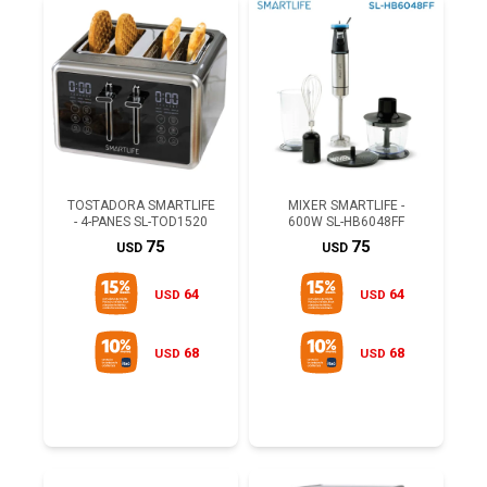
TOSTADORA SMARTLIFE
MIXER SMARTLIFE -
- 4-PANES SL-TOD1520
600W SL-HB6048FF
75
75
USD
USD
64
64
USD
USD
68
68
USD
USD