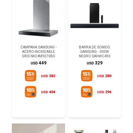
CAMPANA SAMSUNG -
BARRA DE SONIDO
ACERO-INOXIDABLE
SAMSUNG - 300W
GRIS NK24M5070BS
NEGRO SAHWC450
449
329
USD
USD
382
280
USD
USD
404
296
USD
USD