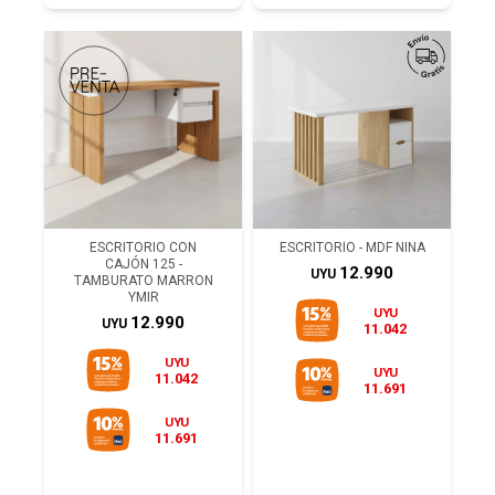
ESCRITORIO CON
ESCRITORIO - MDF NINA
CAJÓN 125 -
12.990
UYU
TAMBURATO MARRON
YMIR
UYU
12.990
UYU
11.042
UYU
UYU
11.042
11.691
UYU
11.691