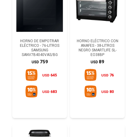
HORNO DE EMPOTRAR
HORNO ELÉCTRICO CON
ELÉCTRICO - 76-LITROS
ANAFES - 38-LITROS
SAMSUNG
NEGRO SMARTLIFE SL-
SANV7B4040VAS/BG
EO38BP
759
89
USD
USD
645
76
USD
USD
683
80
USD
USD