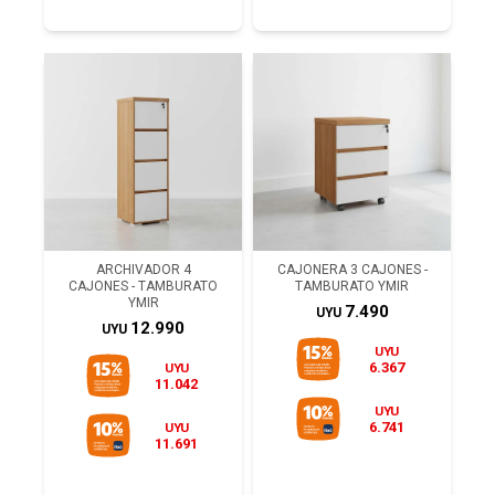
ARCHIVADOR 4
CAJONERA 3 CAJONES -
CAJONES - TAMBURATO
TAMBURATO YMIR
YMIR
7.490
UYU
12.990
UYU
UYU
6.367
UYU
11.042
UYU
6.741
UYU
11.691