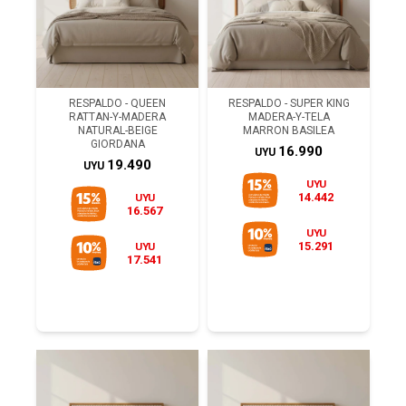
RESPALDO - QUEEN
RESPALDO - SUPER KING
RATTAN-Y-MADERA
MADERA-Y-TELA
NATURAL-BEIGE
MARRON BASILEA
GIORDANA
16.990
UYU
19.490
UYU
UYU
14.442
UYU
16.567
UYU
15.291
UYU
17.541