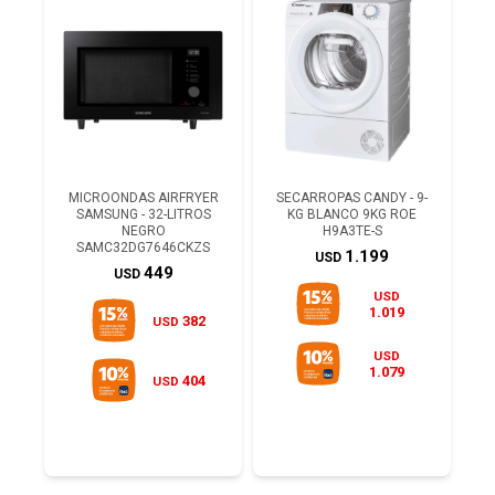
MICROONDAS AIRFRYER
SECARROPAS CANDY - 9-
SAMSUNG - 32-LITROS
KG BLANCO 9KG ROE
NEGRO
H9A3TE-S
SAMC32DG7646CKZS
1.199
USD
449
USD
USD
1.019
382
USD
USD
1.079
404
USD