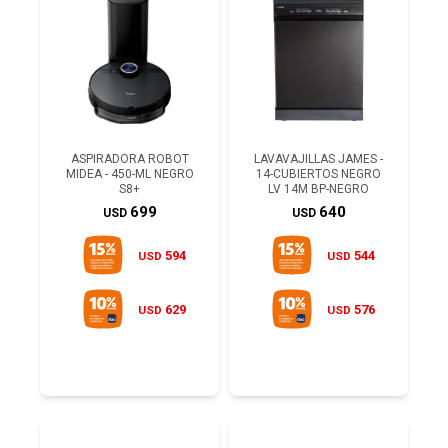
ASPIRADORA ROBOT
LAVAVAJILLAS JAMES -
MIDEA - 450-ML NEGRO
14-CUBIERTOS NEGRO
S8+
LV 14M BP-NEGRO
699
640
USD
USD
594
544
USD
USD
629
576
USD
USD