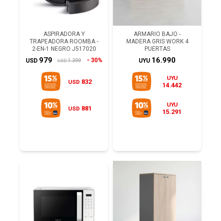
ASPIRADORA Y
ARMARIO BAJO -
TRAPEADORA ROOMBA -
MADERA GRIS WORK 4
2-EN-1 NEGRO J517020
PUERTAS
979
16.990
30%
1.399
USD
UYU
USD
UYU
832
USD
14.442
UYU
881
USD
15.291