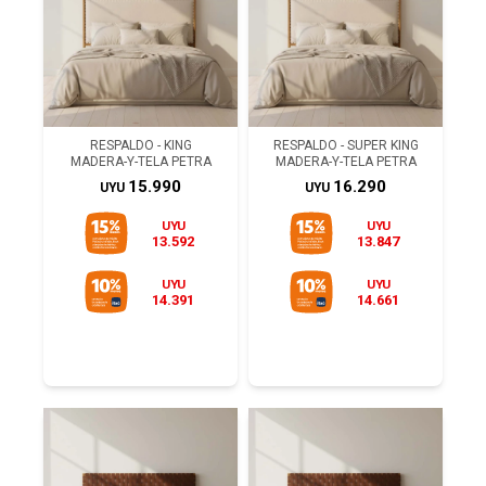
RESPALDO - KING
RESPALDO - SUPER KING
MADERA-Y-TELA PETRA
MADERA-Y-TELA PETRA
15.990
16.290
UYU
UYU
UYU
UYU
13.592
13.847
UYU
UYU
14.391
14.661