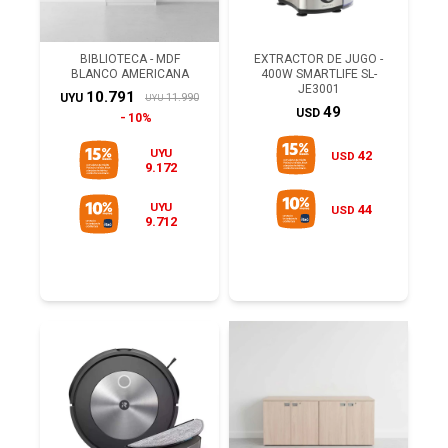
BIBLIOTECA - MDF
EXTRACTOR DE JUGO -
BLANCO AMERICANA
400W SMARTLIFE SL-
JE3001
10.791
11.990
UYU
UYU
49
USD
10%
UYU
42
USD
9.172
UYU
44
USD
9.712