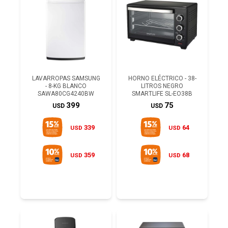
LAVARROPAS SAMSUNG
HORNO ELÉCTRICO - 38-
- 8-KG BLANCO
LITROS NEGRO
SAWA80CG4240BW
SMARTLIFE SL-EO38B
399
75
USD
USD
339
64
USD
USD
359
68
USD
USD