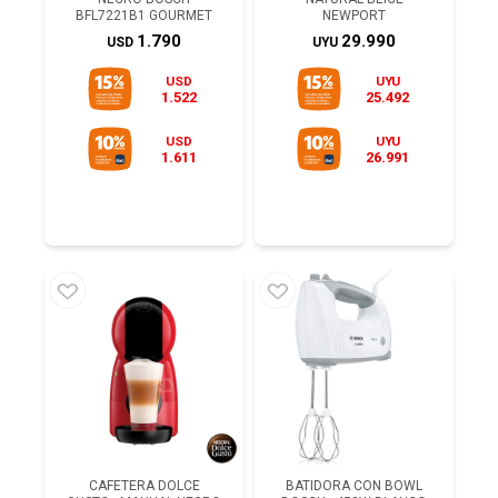
BFL7221B1 GOURMET
NEWPORT
1.790
29.990
USD
UYU
USD
UYU
1.522
25.492
USD
UYU
1.611
26.991
CAFETERA DOLCE
BATIDORA CON BOWL