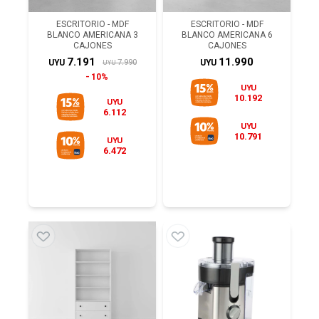
ESCRITORIO - MDF
ESCRITORIO - MDF
BLANCO AMERICANA 3
BLANCO AMERICANA 6
CAJONES
CAJONES
7.191
11.990
7.990
UYU
UYU
UYU
10%
UYU
10.192
UYU
6.112
UYU
10.791
UYU
6.472