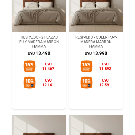
RESPALDO - 2 PLAZAS
RESPALDO - QUEEN PU-Y-
PU-Y-MADERA MARRON
MADERA MARRON
FIAMMA
FIAMMA
13.490
13.990
UYU
UYU
UYU
UYU
11.467
11.892
UYU
UYU
12.141
12.591