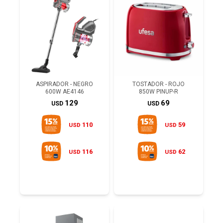
ASPIRADOR - NEGRO
TOSTADOR - ROJO
600W AE4146
850W PINUP-R
129
69
USD
USD
110
59
USD
USD
116
62
USD
USD