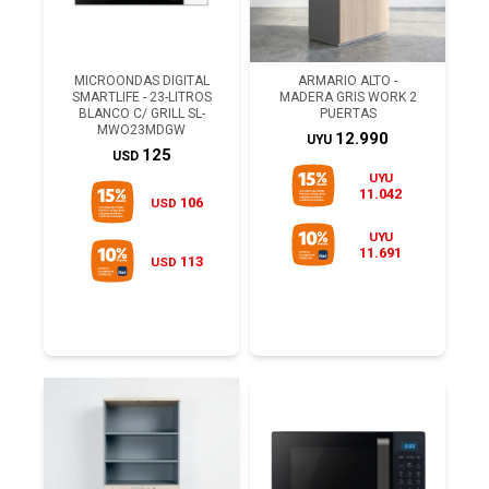
MICROONDAS DIGITAL
ARMARIO ALTO -
SMARTLIFE - 23-LITROS
MADERA GRIS WORK 2
BLANCO C/ GRILL SL-
PUERTAS
MWO23MDGW
12.990
UYU
125
USD
UYU
11.042
106
USD
UYU
11.691
113
USD