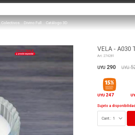
Colectivos
Divino Full
Catálogo 3D
VELA - A030
274281
290
5
UYU
UYU
247
UYU
U
Sujeto a disponibilida
1