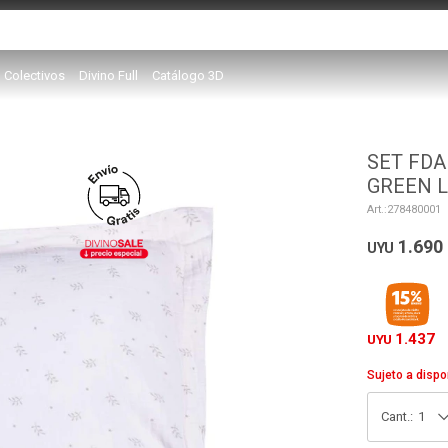
Colectivos
Divino Full
Catálogo 3D
SET FDA
GREEN 
278480001
1.690
UYU
1.437
UYU
Sujeto a dispo
1