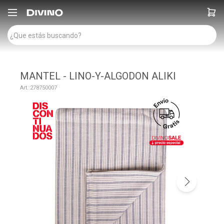

MANTEL - LINO-Y-ALGODON ALIKI
278750007