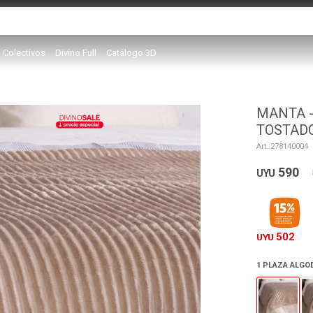
Colectivos
Divino Full
Catálogo 3D
MANTA 
TOSTAD
278140004
590
UYU
502
UYU
1 PLAZA ALG