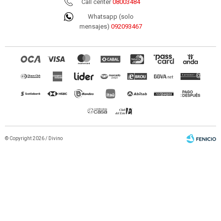
Call center
08003484
Whatsapp (solo
mensajes)
092093467
© Copyright 2026 / Divino
Fenicio