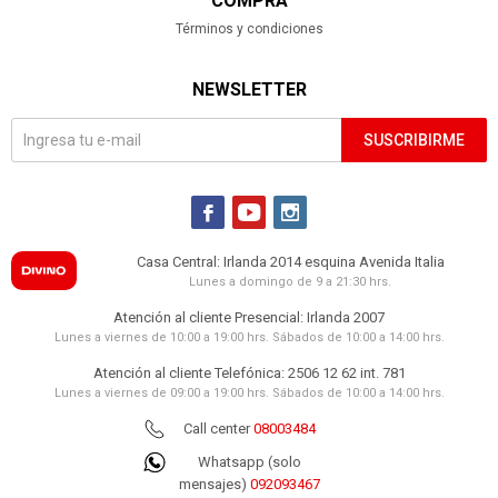
COMPRA
115
122
USD
USD
Términos y condiciones
MICROONDAS SMARTLIFE - 20-LITROS
BLANCO SL-MWO20MDW
99
USD
NEWSLETTER
84
89
USD
USD
MICROONDAS DIGITAL SMARTLIFE - 23-
SUSCRIBIRME
LITROS BLANCO C/ GRILL SL-MWO23MDGW
125
USD
106
113
USD
USD



MICROONDAS AIR FRYER JAMES - 28-
LITROS NEGRO J 28 MAF
Casa Central: Irlanda 2014 esquina Avenida Italia
260
USD
Lunes a domingo de 9 a 21:30 hrs.
221
234
USD
USD
Atención al cliente Presencial: Irlanda 2007
Lunes a viernes de 10:00 a 19:00 hrs. Sábados de 10:00 a 14:00 hrs.
MICROONDAS AIRFRYER SAMSUNG - 32-
LITROS NEGRO SAMC32DG7646CKZS
Atención al cliente Telefónica: 2506 12 62 int. 781
449
USD
Lunes a viernes de 09:00 a 19:00 hrs. Sábados de 10:00 a 14:00 hrs.
382
404
USD
USD
Call center
08003484
MICROONDAS WHIRLPOOL - 38-LITROS GRIS
38LTS WM1114ADWC
Whatsapp (solo
349
USD
mensajes)
092093467