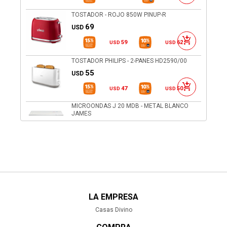
TOSTADOR - ROJO 850W PINUP-R
69
USD
59
62
USD
USD
TOSTADOR PHILIPS - 2-PANES HD2590/00
55
USD
47
50
USD
USD
MICROONDAS J 20 MDB - METAL BLANCO
JAMES
170
USD
145
153
USD
USD
TOSTADORA VINTAGE - 810-W AZUL 155
ARIETE, AZUL
99
USD
84
89
USD
USD
LA EMPRESA
MICROONDAS DIGITAL SMARTLIFE - 29L
NEGRO C/ GRILL SL-MWO29MDGB
Casas Divino
135
USD