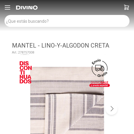

MANTEL - LINO-Y-ALGODON CRETA
278757008