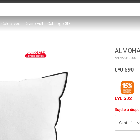
Colectivos
Divino Full
Catálogo 3D
ALMOHA
273899004
590
UYU
502
UYU
Sujeto a dispo
1