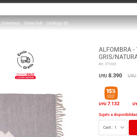
Colectivos
Divino Full
Catálogo 3D
ALFOMBRA - 
GRIS/NATUR
271023
8.390
UYU
UYU
7.132
UYU
U
Sujeto a disponibilida
1