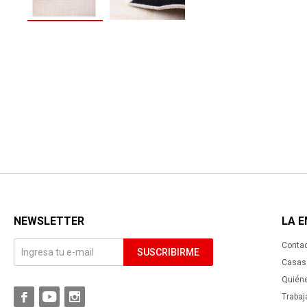
NEWSLETTER
LA 
Conta
SUSCRIBIRME
Casas 
Quién



Trabaj