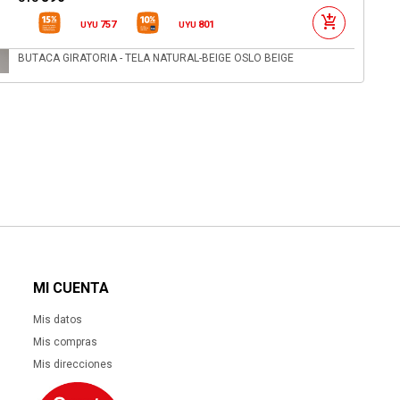
757
801
UYU
UYU
BUTACA GIRATORIA - TELA NATURAL-BEIGE OSLO BEIGE
20.990
UYU
17.842
18.891
UYU
UYU
APARADOR 4P - MADERA NATURAL-BEIGE MANGO
39.890
UYU
33.907
35.901
UYU
UYU
MI CUENTA
Mis datos
Mis compras
Mis direcciones