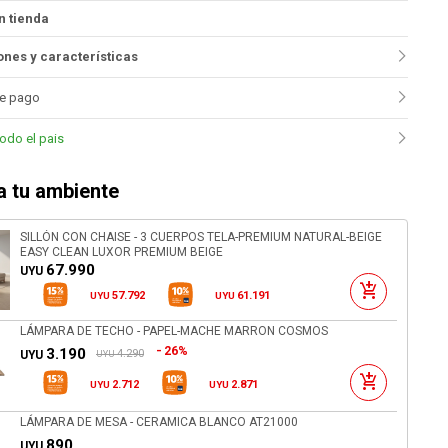
n tienda
nes y características
e pago
todo el pais
 tu ambiente
SILLÓN CON CHAISE - 3 CUERPOS TELA-PREMIUM NATURAL-BEIGE
EASY CLEAN LUXOR PREMIUM BEIGE
67.990
UYU
57.792
61.191
UYU
UYU
LÁMPARA DE TECHO - PAPEL-MACHE MARRON COSMOS
26%
3.190
4.290
UYU
UYU
2.712
2.871
UYU
UYU
LÁMPARA DE MESA - CERAMICA BLANCO AT21000
890
UYU