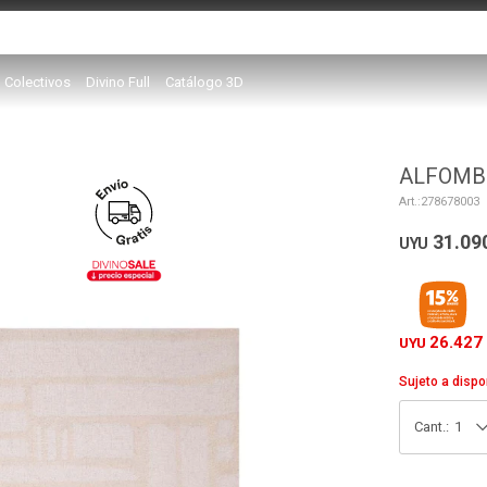
Colectivos
Divino Full
Catálogo 3D
ALFOMB
278678003
31.09
UYU
26.427
UYU
Sujeto a dispo
1