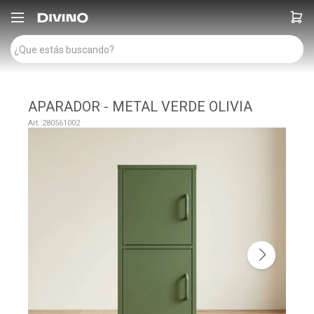

APARADOR - METAL VERDE OLIVIA
280561002