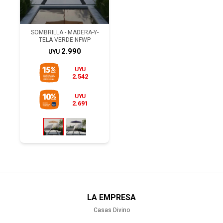
SOMBRILLA - MADERA-Y-
TELA VERDE NFWP
2.990
UYU
UYU
2.542
UYU
2.691
LA EMPRESA
Casas Divino