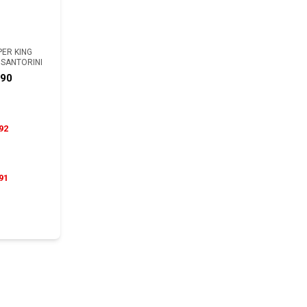
PER KING
SANTORINI
990
92
91