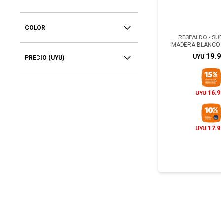
COLOR
RESPALDO - SU
MADERA BLANCO 
19.
UYU
PRECIO
(UYU)
16.9
UYU
17.9
UYU