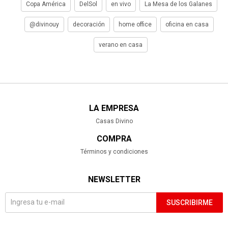
Copa América
DelSol
en vivo
La Mesa de los Galanes
@divinouy
decoración
home office
oficina en casa
verano en casa
LA EMPRESA
Casas Divino
COMPRA
Términos y condiciones
NEWSLETTER
SUSCRIBIRME