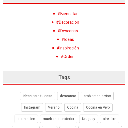
#Bienestar
#Decoración
#Descanso
#Ideas
#Inspiración
#Orden
Tags
ideas para tu casa
descanso
ambientes divino
Instagram
Verano
Cocina
Cocina en Vivo
dormir bien
muebles de exterior
Uruguay
aire libre