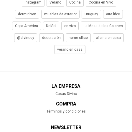
Instagram
Verano
Cocina
Cocina en Vivo
dormir bien
muebles de exterior
Uruguay
aire libre
Copa América
DelSol
en vivo
La Mesa de los Galanes
@divinouy
decoración
home office
oficina en casa
verano en casa
LA EMPRESA
Casas Divino
COMPRA
Términos y condiciones
NEWSLETTER