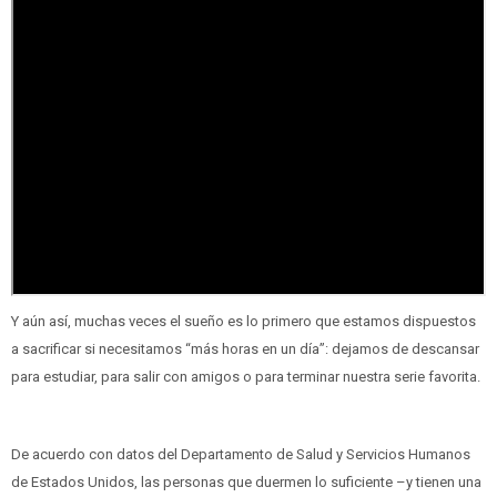
Y aún así, muchas veces el sueño es lo primero que estamos dispuestos
a sacrificar si necesitamos “más horas en un día”: dejamos de descansar
para estudiar, para salir con amigos o para terminar nuestra serie favorita.
De acuerdo con datos del Departamento de Salud y Servicios Humanos
de Estados Unidos, las personas que duermen lo suficiente –y tienen una