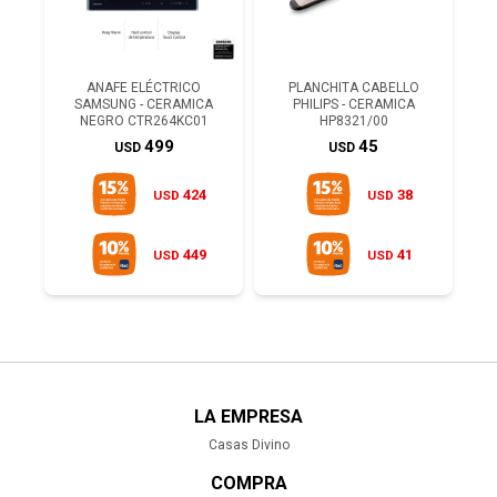
ANAFE ELÉCTRICO
PLANCHITA CABELLO
SAMSUNG - CERAMICA
PHILIPS - CERAMICA
NEGRO CTR264KC01
HP8321/00
499
45
USD
USD
424
38
USD
USD
449
41
USD
USD
LA EMPRESA
Casas Divino
COMPRA