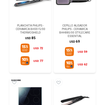
PLANCHITA PHILIPS -
CEPILLO ALISADOR
CERAMICA BHS515/00
PHILIPS - CERAMICA
THERMOSHIELD
BHH880/00 STYLECARE
ESSENTIAL
85
USD
69
USD
72
USD
59
USD
77
USD
62
USD