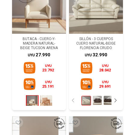
BUTACA - CUERO-Y-
SILLÓN - 3 CUERPOS
MADERA NATURAL-
CUERO NATURAL-BEIGE
BEIGE TUCSON ARENA
FLORENCIA CRUDO
27.990
32.990
UYU
UYU
UYU
UYU
23.792
28.042
UYU
UYU
25.191
29.691