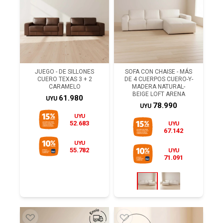
JUEGO - DE SILLONES
SOFA CON CHAISE - MÁS
CUERO TEXAS 3 + 2
DE 4 CUERPOS CUERO-Y-
CARAMELO
MADERA NATURAL-
BEIGE LOFT ARENA
61.980
UYU
78.990
UYU
UYU
52.683
UYU
67.142
UYU
55.782
UYU
71.091