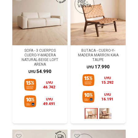
SOFA - 3 CUERPOS
BUTACA - CUERO-Y-
CUERO-Y-MADERA
MADERA MARRON KAIA
NATURAL-BEIGE LOFT
TAUPE
ARENA
17.990
UYU
54.990
UYU
UYU
15.292
UYU
46.742
UYU
16.191
UYU
49.491