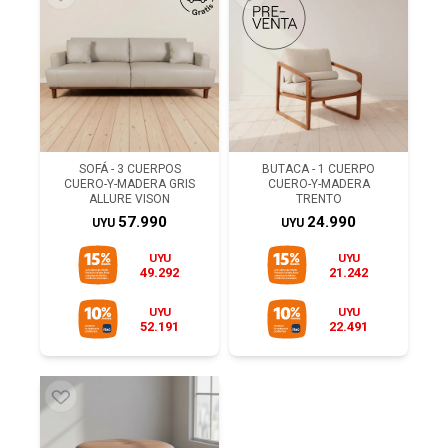
SOFÁ - 3 CUERPOS
BUTACA - 1 CUERPO
CUERO-Y-MADERA GRIS
CUERO-Y-MADERA
ALLURE VISON
TRENTO
57.990
24.990
UYU
UYU
UYU
UYU
49.292
21.242
UYU
UYU
52.191
22.491