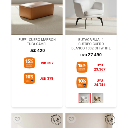
PUFF - CUERO MARRON
BUTACA FIJA - 1
TUFA CAMEL
CUERPO CUERO
BLANCO 1002 OFFWHITE
420
USD
27.490
UYU
357
USD
UYU
23.367
378
USD
UYU
24.741