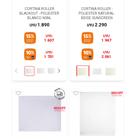
CORTINA ROLLER
CORTINA ROLLER -
BLACKOUT - POLIESTER
POLIESTER NATURAL-
BLANCO NSNL
BEIGE SUNSCREEN
1.890
2.290
UYU
UYU
UYU
UYU
1.607
1.947
UYU
UYU
1.701
2.061