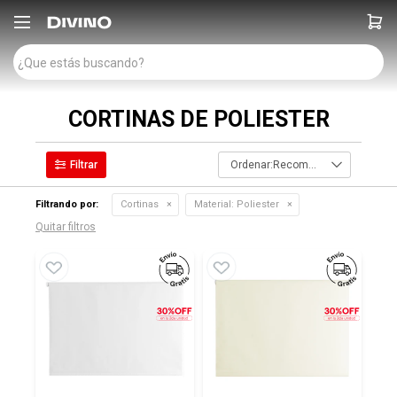

CORTINAS DE POLIESTER
Recomendados
Filtrando por:
Cortinas
Material:
Poliester
Quitar filtros