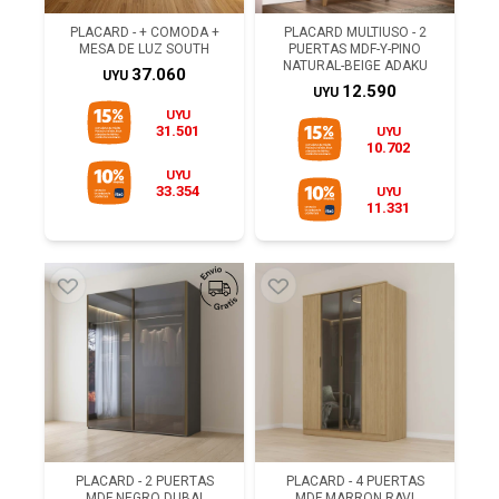
PLACARD - + COMODA +
PLACARD MULTIUSO - 2
MESA DE LUZ SOUTH
PUERTAS MDF-Y-PINO
NATURAL-BEIGE ADAKU
37.060
UYU
12.590
UYU
UYU
31.501
UYU
10.702
UYU
33.354
UYU
11.331
PLACARD - 2 PUERTAS
PLACARD - 4 PUERTAS
MDF NEGRO DUBAI
MDF MARRON RAVI