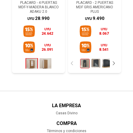
PLACARD - 4 PUERTAS
PLACARD - 2 PUERTAS
MDF-Y-MADERA BLANCO
MDF GRIS AMERICANO
ADAKU 2.0
PLUS
28.990
9.490
UYU
UYU
UYU
UYU
24.642
8.067
UYU
UYU
26.091
8.541
LA EMPRESA
Casas Divino
COMPRA
Términos y condiciones