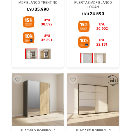
MDF BLANCO TRENTINO
PUERTAS MDF BLANCO
LOGAN
35.990
UYU
24.590
UYU
UYU
30.592
UYU
20.902
UYU
32.391
UYU
22.131
PLACARD ROPERO - 2
PLACARD ROPERO - 2