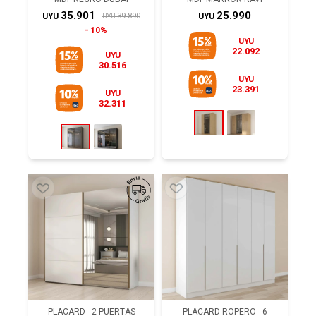
35.901
25.990
39.890
UYU
UYU
UYU
10%
UYU
22.092
UYU
30.516
UYU
23.391
UYU
32.311
PLACARD - 2 PUERTAS
PLACARD ROPERO - 6