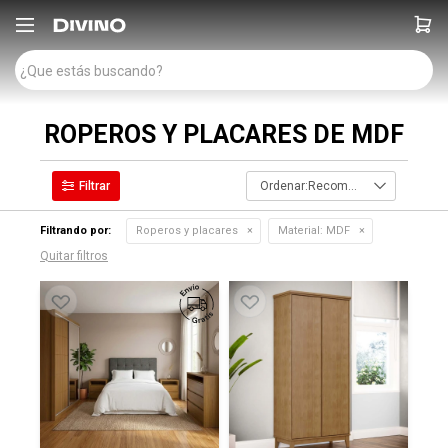

ROPEROS Y PLACARES DE MDF
Recomendados
Filtrando por:
Roperos y placares
Material:
MDF
Quitar filtros