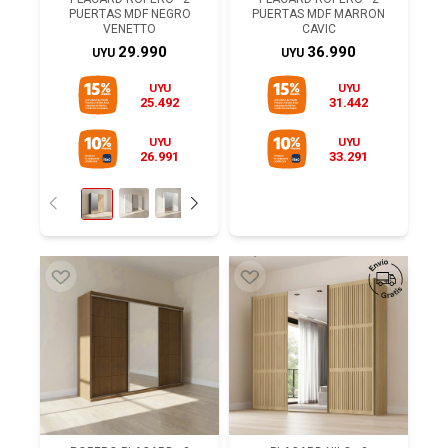
PUERTAS MDF NEGRO
PUERTAS MDF MARRON
VENETTO
CAVIC
29.990
36.990
UYU
UYU
UYU
UYU
25.492
31.442
UYU
UYU
26.991
33.291