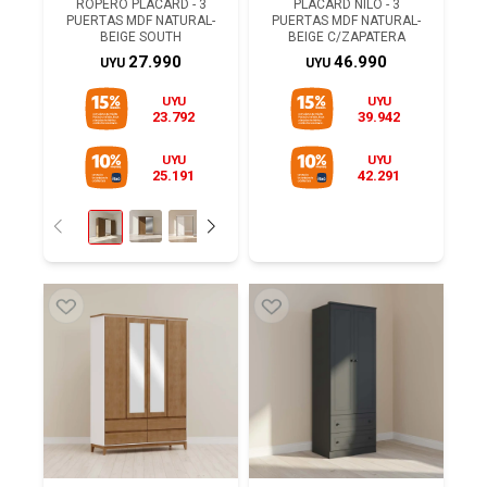
ROPERO PLACARD - 3
PLACARD NILO - 3
PUERTAS MDF NATURAL-
PUERTAS MDF NATURAL-
BEIGE SOUTH
BEIGE C/ZAPATERA
27.990
46.990
UYU
UYU
UYU
UYU
23.792
39.942
UYU
UYU
25.191
42.291