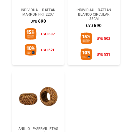
INDIVIDUAL - RATTAN
INDIVIDUAL - RATTAN
MARRON PRT 2207
BLANCO CIRCULAR
38CM
690
UYU
590
UYU
587
UYU
502
UYU
621
UYU
531
UYU
ANILLO - P/SERVILLETAS