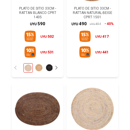
PLATO DE SITIO 33CM -
PLATO DE SITIO 33CM -
RATTAN BLANCO CPRT
RATTAN NATURAL-BEIGE
1405
CPRT 1501
590
490
40%
814
UYU
UYU
UYU
502
417
UYU
UYU
531
441
UYU
UYU