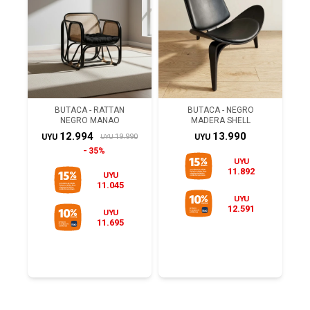
BUTACA - RATTAN
BUTACA - NEGRO
NEGRO MANAO
MADERA SHELL
12.994
13.990
19.990
UYU
UYU
UYU
35%
UYU
11.892
UYU
11.045
UYU
12.591
UYU
11.695