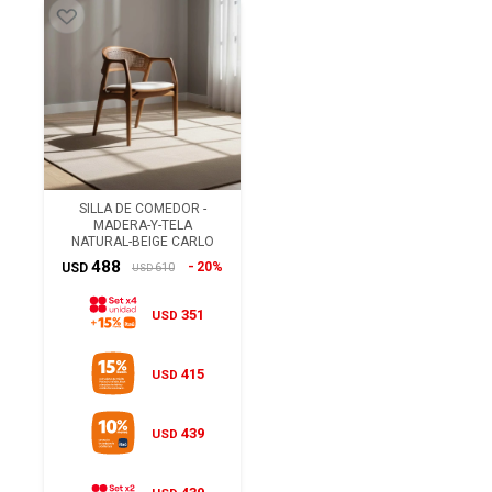
SILLA DE COMEDOR -
MADERA-Y-TELA
NATURAL-BEIGE CARLO
488
20%
610
USD
USD
351
USD
415
USD
439
USD