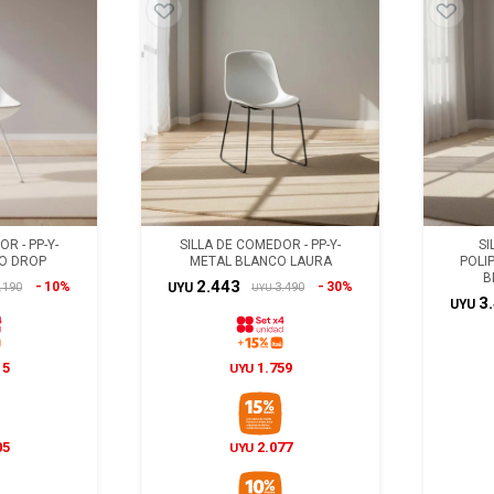
R - PP-Y-
SILLA DE COMEDOR - PP-Y-
SI
O DROP
METAL BLANCO LAURA
POLI
B
2.443
10%
30%
.190
3.490
UYU
UYU
3
UYU
15
1.759
UYU
05
2.077
UYU