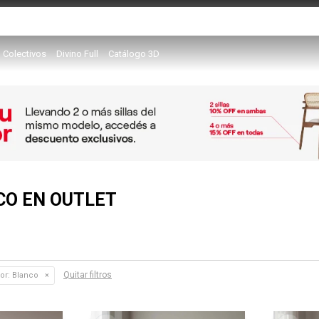
Colectivos
Divino Full
Catálogo 3D
CO EN OUTLET
Quitar filtros
or:
Blanco