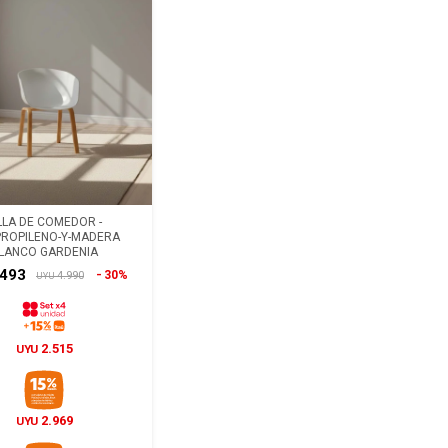
LLA DE COMEDOR -
PROPILENO-Y-MADERA
LANCO GARDENIA
.493
30%
4.990
UYU
2.515
UYU
2.969
UYU