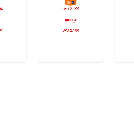
94
2.199
UYU
94
2.199
UYU