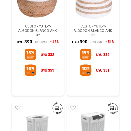
CESTO - YUTE-Y-
CESTO - YUTE-Y-
ALGODON BLANCO ANK-
ALGODON BLANCO ANK-
32
32
390
390
43%
51%
690
790
UYU
UYU
UYU
UYU
332
332
UYU
UYU
351
351
UYU
UYU