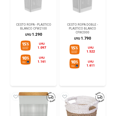
CESTO ROPA - PLASTICO
CESTO ROPA DOBLE -
BLANCO CFW2100
PLASTICO BLANCO
CFW2000
1.290
UYU
1.790
UYU
UYU
1.097
UYU
1.522
UYU
1.161
UYU
1.611