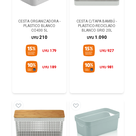
CESTA ORGANIZADORA -
CESTA C/TAPA BAMBÚ -
PLASTICO BLANCO
PLASTICO-RECICLADO
CO430 5L
BLANCO GRID 20L
210
1.090
UYU
UYU
179
927
UYU
UYU
189
981
UYU
UYU