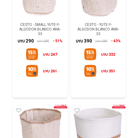
CESTO - SMALL YUTE-Y-
CESTO - YUTE-Y-
ALGODON BLANCO ANK-
ALGODON BLANCO ANK-
33
33
290
390
51%
43%
590
690
UYU
UYU
UYU
UYU
247
332
UYU
UYU
261
351
UYU
UYU