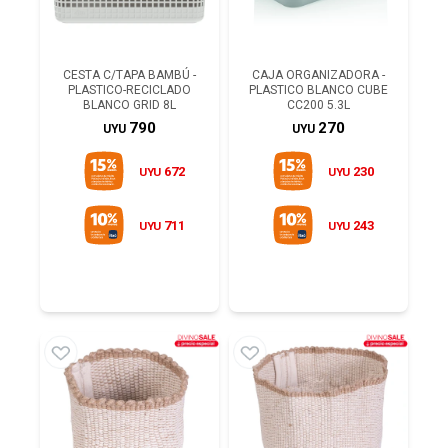
CESTA C/TAPA BAMBÚ -
CAJA ORGANIZADORA -
PLASTICO-RECICLADO
PLASTICO BLANCO CUBE
BLANCO GRID 8L
CC200 5.3L
790
270
UYU
UYU
672
230
UYU
UYU
711
243
UYU
UYU