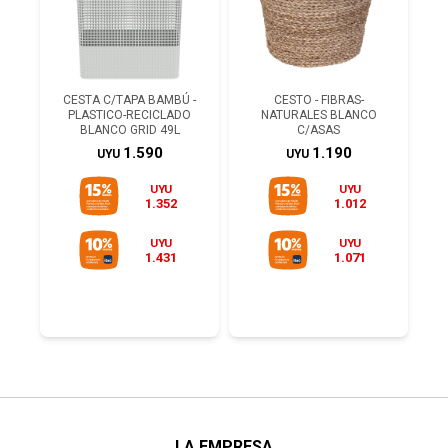
CESTA C/TAPA BAMBÚ -
CESTO - FIBRAS-
PLASTICO-RECICLADO
NATURALES BLANCO
BLANCO GRID 49L
C/ASAS
1.590
1.190
UYU
UYU
UYU
UYU
1.352
1.012
UYU
UYU
1.431
1.071
LA EMPRESA