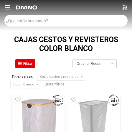

CAJAS CESTOS Y REVISTEROS
COLOR BLANCO
Recomendados
Filtrando por:
Cajas cestos y revisteros
Quitar filtros
Color:
Blanco