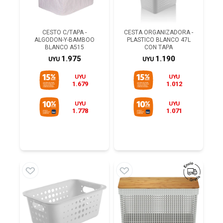
CESTO C/TAPA -
CESTA ORGANIZADORA -
ALGODON-Y-BAMBOO
PLASTICO BLANCO 47L
BLANCO A515
CON TAPA
1.975
1.190
UYU
UYU
UYU
UYU
1.679
1.012
UYU
UYU
1.778
1.071