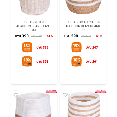
CESTO - YUTE-Y-
CESTO - SMALL YUTE-Y-
ALGODON BLANCO ANK-
ALGODON BLANCO ANK-
33
32
390
290
51%
51%
790
590
UYU
UYU
UYU
UYU
332
247
UYU
UYU
351
261
UYU
UYU