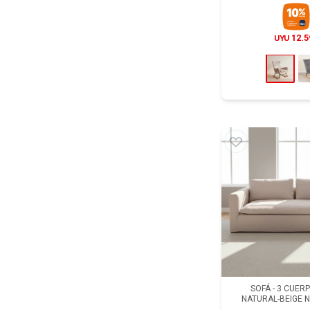
12.5
UYU
SOFÁ - 3 CUER
NATURAL-BEIGE N