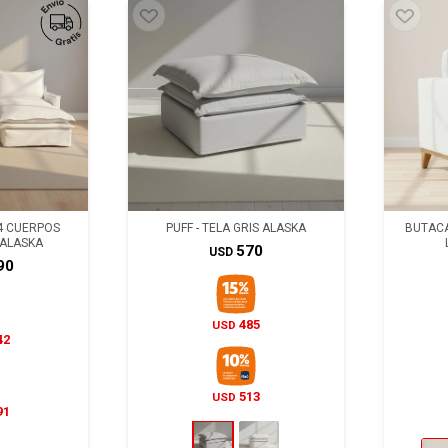
 4 CUERPOS
PUFF - TELA GRIS ALASKA
BUTACA
 ALASKA
570
USD
90
485
USD
42
513
USD
91