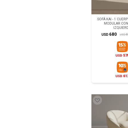
SOFÁ KAI - 1 CUER
MODULAR CON
IZQUIER
680
8
USD
USD
57
USD
61
USD