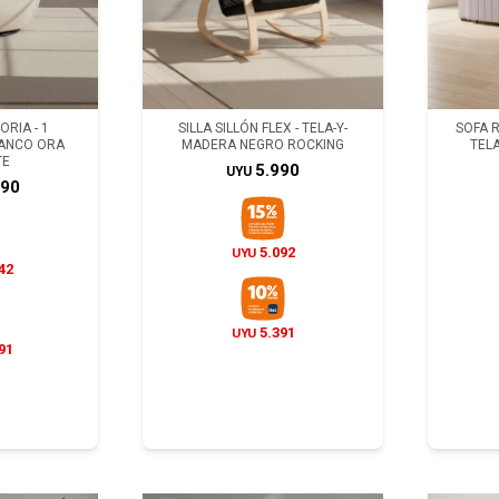
RIA - 1
SILLA SILLÓN FLEX - TELA-Y-
SOFA R
LANCO ORA
MADERA NEGRO ROCKING
TEL
TE
5.990
UYU
990
5.092
UYU
42
5.391
UYU
91