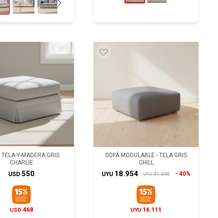
- TELA-Y-MADERA GRIS
SOFÁ MODULABLE - TELA GRIS
CHARLIE
CHILL
550
18.954
40%
31.590
USD
UYU
UYU
468
16.111
USD
UYU