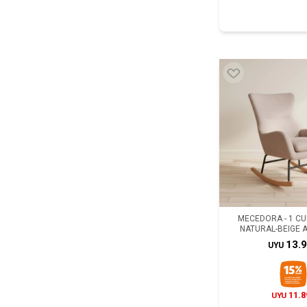
MECEDORA - 1 C
NATURAL-BEIGE A
13.
UYU
11.8
UYU