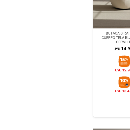
BUTACA GIRATO
CUERPO TELA B
OFFWHI
14.
UYU
12.7
UYU
13.4
UYU