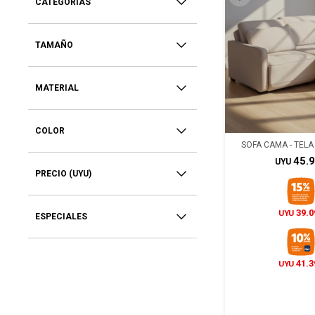
CATEGORÍAS
TAMAÑO
MATERIAL
COLOR
SOFA CAMA - TELA 
45.
UYU
PRECIO
(UYU)
39.0
UYU
ESPECIALES
41.3
UYU