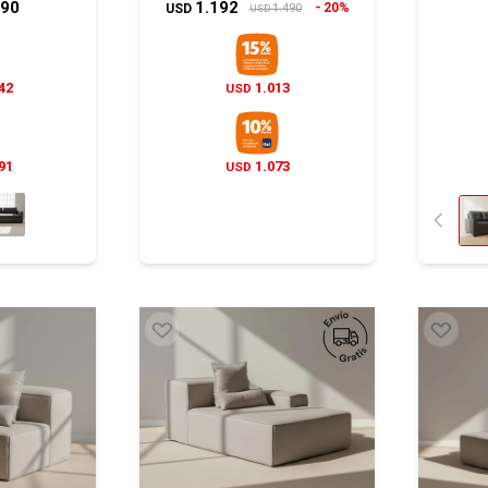
990
1.192
20%
1.490
USD
USD
42
1.013
USD
91
1.073
USD