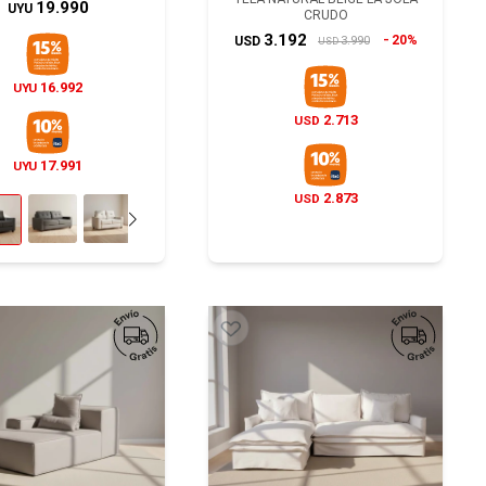
19.990
UYU
CRUDO
3.192
20%
3.990
USD
USD
16.992
UYU
2.713
USD
17.991
UYU
2.873
USD