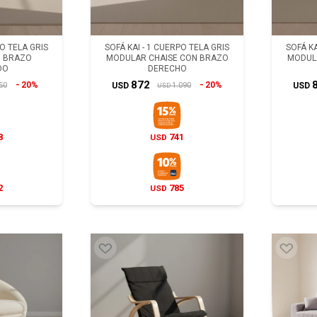
PO TELA GRIS
SOFÁ KAI - 1 CUERPO TELA GRIS
SOFÁ KA
 BRAZO
MODULAR CHAISE CON BRAZO
MODUL
DO
DERECHO
872
20%
20%
50
1.090
USD
USD
USD
8
741
USD
2
785
USD