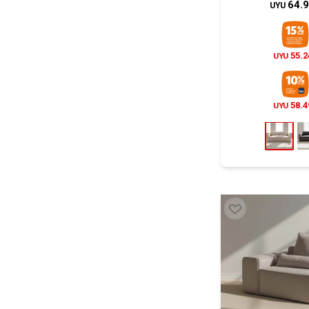
64.
UYU
55.2
UYU
58.4
UYU