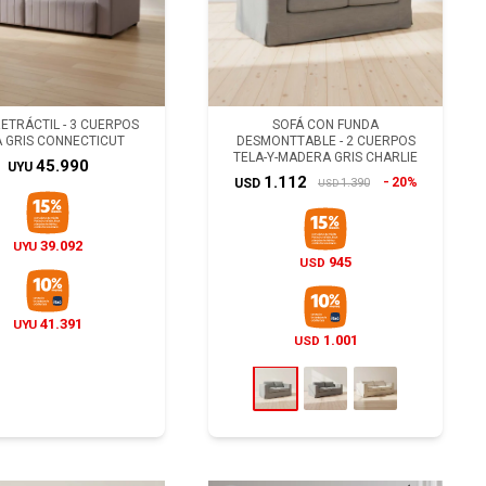
ETRÁCTIL - 3 CUERPOS
SOFÁ CON FUNDA
A GRIS CONNECTICUT
DESMONTTABLE - 2 CUERPOS
TELA-Y-MADERA GRIS CHARLIE
45.990
UYU
1.112
20%
1.390
USD
USD
39.092
UYU
945
USD
41.391
UYU
1.001
USD