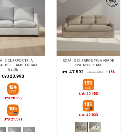
Á - 2 CUERPOS TELA
SOFÁ - 3 CUERPOS TELA VERDE
AL-BEIGE AMSTERDAM
SINGAPUR KHAKI
BEIGE
47.592
15%
55.990
UYU
UYU
23.990
UYU
40.453
UYU
20.392
UYU
42.833
UYU
21.591
UYU