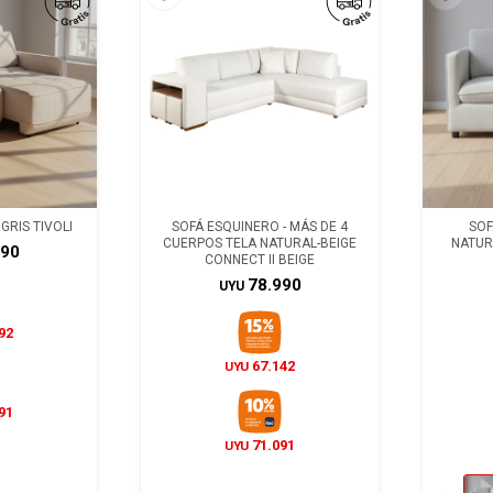
GRIS TIVOLI
SOFÁ ESQUINERO - MÁS DE 4
SOF
CUERPOS TELA NATURAL-BEIGE
NATUR
990
CONNECT II BEIGE
78.990
UYU
92
67.142
UYU
91
71.091
UYU