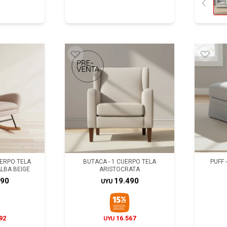
UERPO TELA
BUTACA - 1 CUERPO TELA
PUFF 
LBA BEIGE
ARISTOCRATA
990
19.490
UYU
92
16.567
UYU