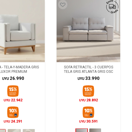
 - TELA-Y-MADERA GRIS
SOFA RETRACTIL - 3 CUERPOS
LUXOR PREMIUM
TELA GRIS ATLANTA GRIS OSC
26.990
33.990
UYU
UYU
22.942
28.892
UYU
UYU
24.291
30.591
UYU
UYU