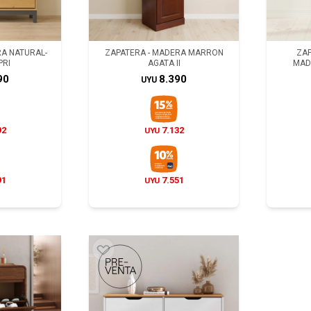
RA NATURAL-
ZAPATERA - MADERA MARRON
ZAP
PRI
AGATA II
MAD
90
8.390
UYU
92
7.132
UYU
91
7.551
UYU