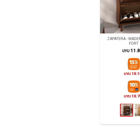
ZAPATERA - MAD
FORT
11.
UYU
10.1
UYU
10.7
UYU