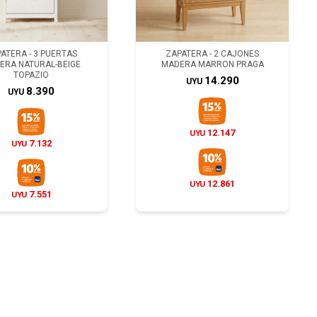
ATERA - 3 PUERTAS
ZAPATERA - 2 CAJONES
ERA NATURAL-BEIGE
MADERA MARRON PRAGA
TOPAZIO
14.290
UYU
8.390
UYU
12.147
UYU
7.132
UYU
12.861
UYU
7.551
UYU