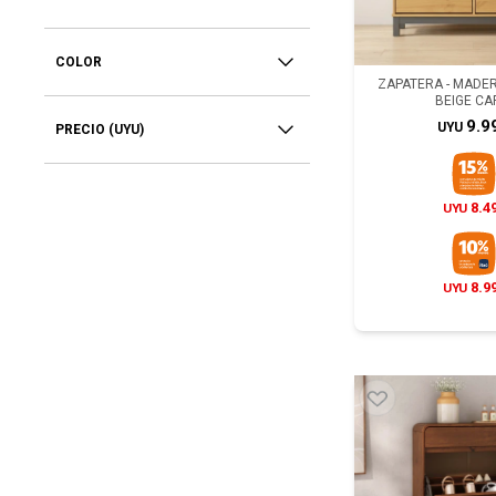
COLOR
ZAPATERA - MADE
BEIGE CA
9.9
UYU
PRECIO
(UYU)
8.4
UYU
8.9
UYU