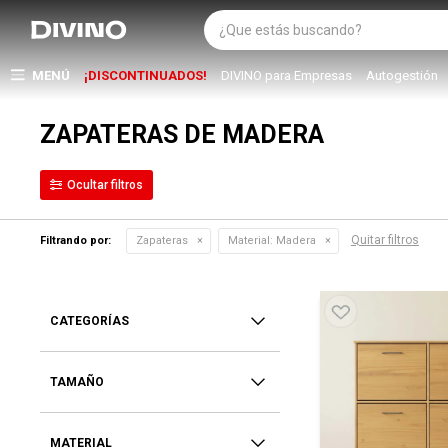
MENÚ
¡DISCONTINUADOS!
DIVINO para Empresas
Autogestión
ZAPATERAS DE MADERA
Quitar filtros
Filtrando por:
Zapateras
Material:
Madera
CATEGORÍAS
TAMAÑO
MATERIAL