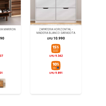
ERA MARRON
ZAPATERA HORIZONTAL -
MADERA BLANCO SARASOTA
890
10.990
UYU
07
9.342
UYU
01
9.891
UYU