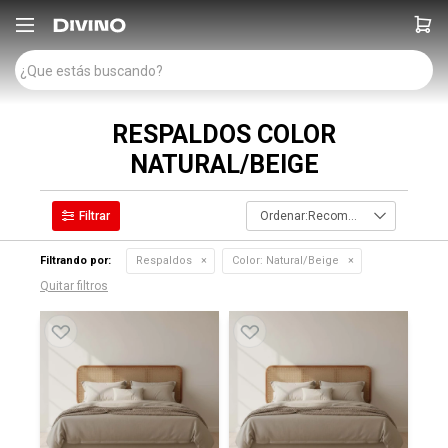

RESPALDOS COLOR
NATURAL/BEIGE
Recomendados
Filtrando por:
Respaldos
Color:
Natural/Beige
Quitar filtros