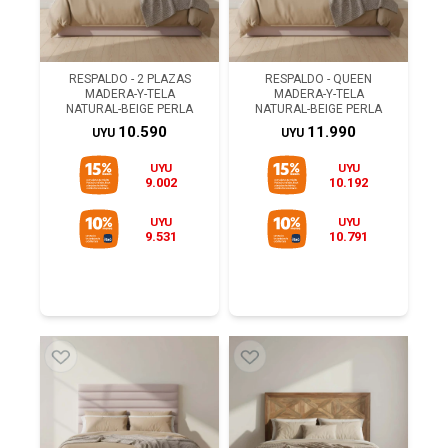
RESPALDO - 2 PLAZAS
RESPALDO - QUEEN
MADERA-Y-TELA
MADERA-Y-TELA
NATURAL-BEIGE PERLA
NATURAL-BEIGE PERLA
10.590
11.990
UYU
UYU
UYU
UYU
9.002
10.192
UYU
UYU
9.531
10.791