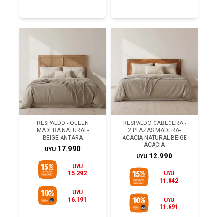
RESPALDO - QUEEN
RESPALDO CABECERA -
MADERA NATURAL-
2 PLAZAS MADERA-
BEIGE ANTARA
ACACIA NATURAL-BEIGE
ACACIA
17.990
UYU
12.990
UYU
UYU
15.292
UYU
11.042
UYU
16.191
UYU
11.691