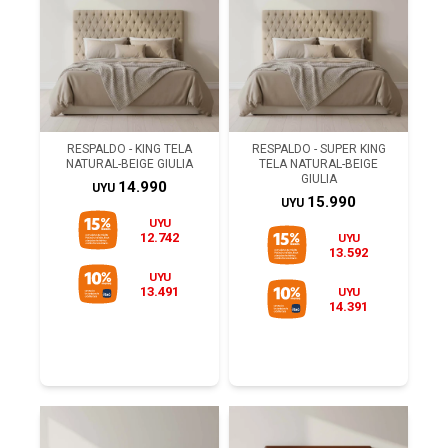
RESPALDO - KING TELA
RESPALDO - SUPER KING
NATURAL-BEIGE GIULIA
TELA NATURAL-BEIGE
GIULIA
14.990
UYU
15.990
UYU
UYU
12.742
UYU
13.592
UYU
13.491
UYU
14.391