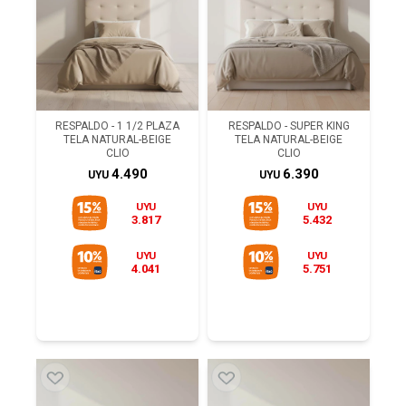
RESPALDO - 1 1/2 PLAZA
RESPALDO - SUPER KING
TELA NATURAL-BEIGE
TELA NATURAL-BEIGE
CLIO
CLIO
4.490
6.390
UYU
UYU
UYU
UYU
3.817
5.432
UYU
UYU
4.041
5.751