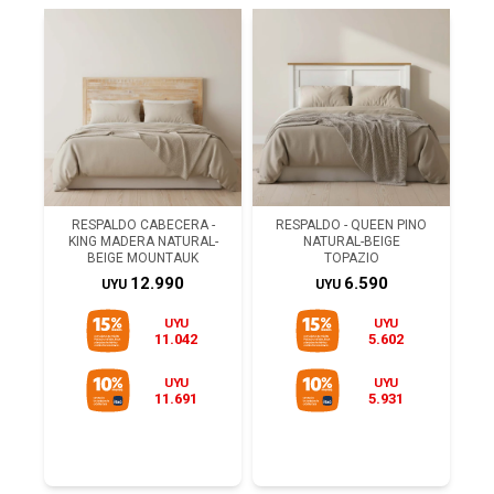
RESPALDO CABECERA -
RESPALDO - QUEEN PINO
KING MADERA NATURAL-
NATURAL-BEIGE
BEIGE MOUNTAUK
TOPAZIO
12.990
6.590
UYU
UYU
UYU
UYU
11.042
5.602
UYU
UYU
11.691
5.931