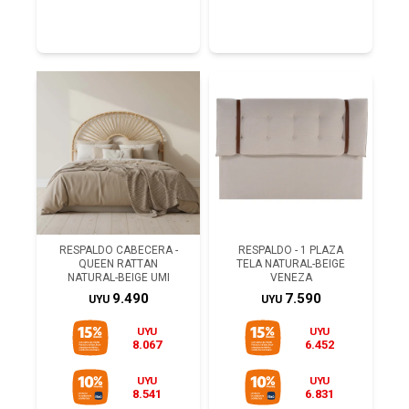
RESPALDO CABECERA -
RESPALDO - 1 PLAZA
QUEEN RATTAN
TELA NATURAL-BEIGE
NATURAL-BEIGE UMI
VENEZA
9.490
7.590
UYU
UYU
UYU
UYU
8.067
6.452
UYU
UYU
8.541
6.831