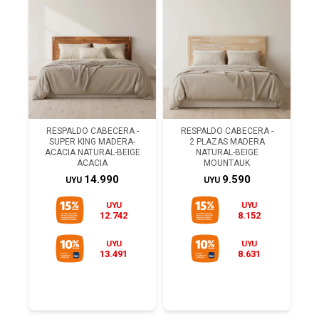
RESPALDO CABECERA -
RESPALDO CABECERA -
SUPER KING MADERA-
2 PLAZAS MADERA
ACACIA NATURAL-BEIGE
NATURAL-BEIGE
ACACIA
MOUNTAUK
14.990
9.590
UYU
UYU
UYU
UYU
12.742
8.152
UYU
UYU
13.491
8.631