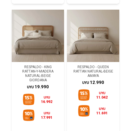
RESPALDO - KING
RESPALDO - QUEEN
RATTAN-Y-MADERA
RATTAN NATURAL-BEIGE
NATURAL-BEIGE
AMAYA
GIORDANA
12.990
UYU
19.990
UYU
UYU
11.042
UYU
16.992
UYU
11.691
UYU
17.991