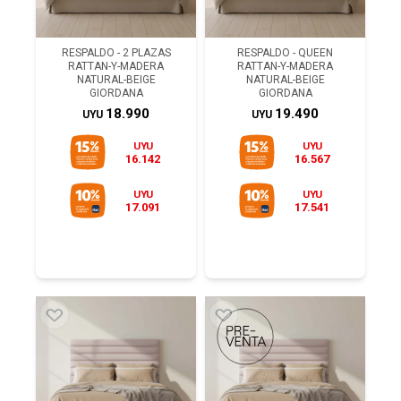
RESPALDO - 2 PLAZAS
RESPALDO - QUEEN
RATTAN-Y-MADERA
RATTAN-Y-MADERA
NATURAL-BEIGE
NATURAL-BEIGE
GIORDANA
GIORDANA
18.990
19.490
UYU
UYU
UYU
UYU
16.142
16.567
UYU
UYU
17.091
17.541