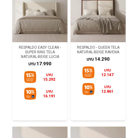
RESPALDO EASY CLEAN -
RESPALDO - QUEEN TELA
SUPER KING TELA
NATURAL-BEIGE RAVENA
NATURAL-BEIGE LUCIA
14.290
UYU
17.990
UYU
UYU
12.147
UYU
15.292
UYU
12.861
UYU
16.191