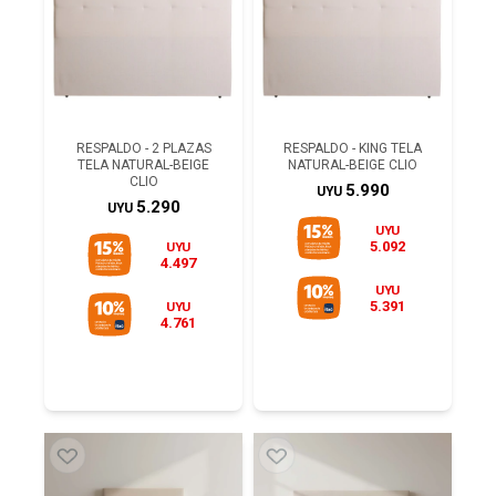
RESPALDO - 2 PLAZAS
RESPALDO - KING TELA
TELA NATURAL-BEIGE
NATURAL-BEIGE CLIO
CLIO
5.990
UYU
5.290
UYU
UYU
5.092
UYU
4.497
UYU
5.391
UYU
4.761