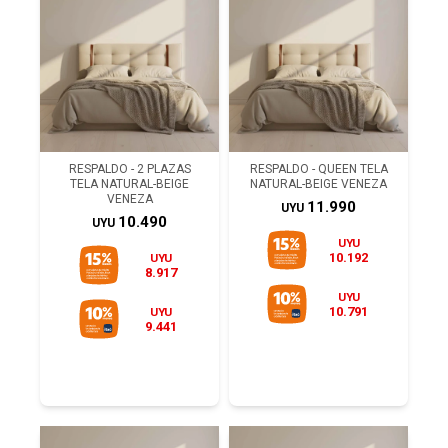
RESPALDO - 2 PLAZAS
RESPALDO - QUEEN TELA
TELA NATURAL-BEIGE
NATURAL-BEIGE VENEZA
VENEZA
11.990
UYU
10.490
UYU
UYU
10.192
UYU
8.917
UYU
10.791
UYU
9.441