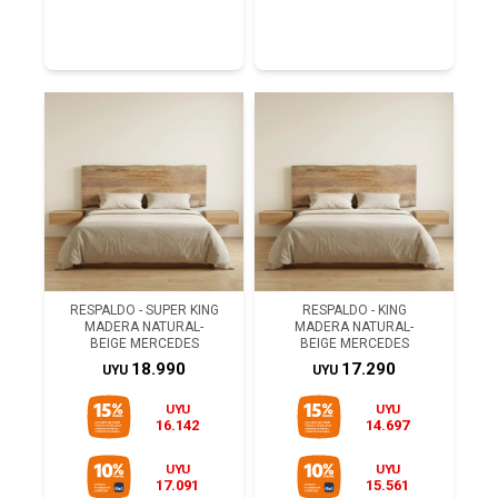
RESPALDO - SUPER KING
RESPALDO - KING
MADERA NATURAL-
MADERA NATURAL-
BEIGE MERCEDES
BEIGE MERCEDES
18.990
17.290
UYU
UYU
UYU
UYU
16.142
14.697
UYU
UYU
17.091
15.561