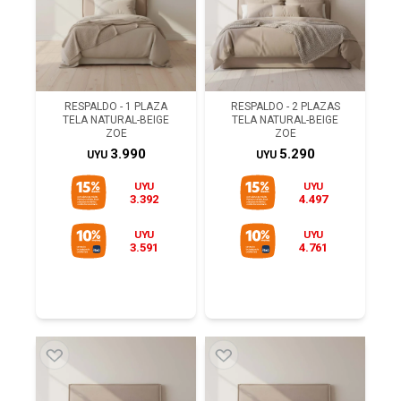
RESPALDO - 1 PLAZA
RESPALDO - 2 PLAZAS
TELA NATURAL-BEIGE
TELA NATURAL-BEIGE
ZOE
ZOE
3.990
5.290
UYU
UYU
UYU
UYU
3.392
4.497
UYU
UYU
3.591
4.761