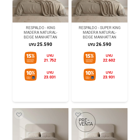
RESPALDO - KING
RESPALDO - SUPER KING
MADERA NATURAL-
MADERA NATURAL-
BEIGE MANHATTAN
BEIGE MANHATTAN
25.590
26.590
UYU
UYU
UYU
UYU
21.752
22.602
UYU
UYU
23.031
23.931