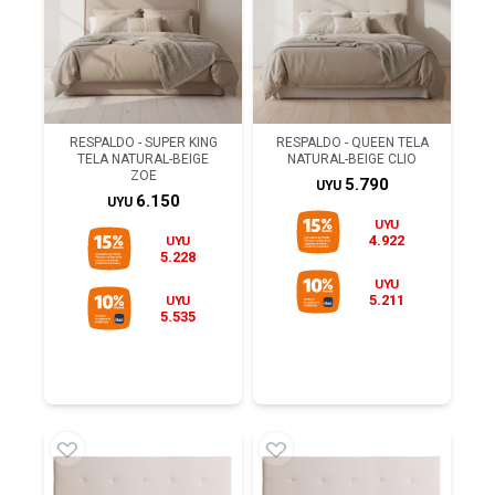
RESPALDO - SUPER KING
RESPALDO - QUEEN TELA
TELA NATURAL-BEIGE
NATURAL-BEIGE CLIO
ZOE
5.790
UYU
6.150
UYU
UYU
4.922
UYU
5.228
UYU
5.211
UYU
5.535