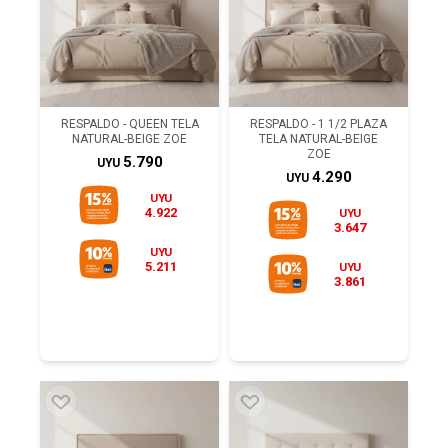
RESPALDO - QUEEN TELA
RESPALDO - 1 1/2 PLAZA
NATURAL-BEIGE ZOE
TELA NATURAL-BEIGE
ZOE
5.790
UYU
4.290
UYU
UYU
4.922
UYU
3.647
UYU
5.211
UYU
3.861