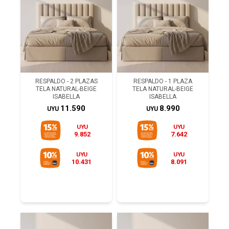
RESPALDO - 2 PLAZAS
RESPALDO - 1 PLAZA
TELA NATURAL-BEIGE
TELA NATURAL-BEIGE
ISABELLA
ISABELLA
11.590
8.990
UYU
UYU
UYU
UYU
9.852
7.642
UYU
UYU
10.431
8.091