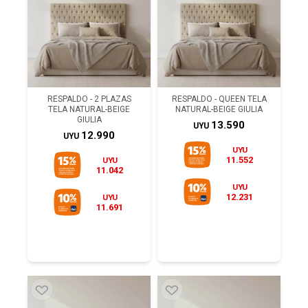
RESPALDO - 2 PLAZAS
RESPALDO - QUEEN TELA
TELA NATURAL-BEIGE
NATURAL-BEIGE GIULIA
GIULIA
13.590
UYU
12.990
UYU
UYU
11.552
UYU
11.042
UYU
12.231
UYU
11.691