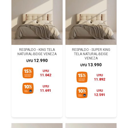
RESPALDO - KING TELA
RESPALDO - SUPER KING
NATURAL-BEIGE VENEZA
TELA NATURAL-BEIGE
VENEZA
12.990
UYU
13.990
UYU
UYU
11.042
UYU
11.892
UYU
11.691
UYU
12.591