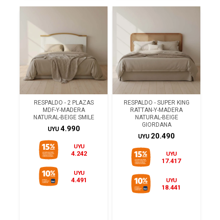
RESPALDO - 2 PLAZAS
RESPALDO - SUPER KING
MDF-Y-MADERA
RATTAN-Y-MADERA
NATURAL-BEIGE SMILE
NATURAL-BEIGE
GIORDANA
4.990
UYU
20.490
UYU
UYU
4.242
UYU
17.417
UYU
4.491
UYU
18.441