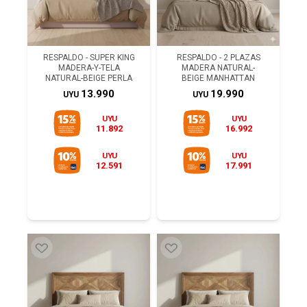
RESPALDO - SUPER KING
RESPALDO - 2 PLAZAS
MADERA-Y-TELA
MADERA NATURAL-
NATURAL-BEIGE PERLA
BEIGE MANHATTAN
13.990
19.990
UYU
UYU
UYU
UYU
11.892
16.992
UYU
UYU
12.591
17.991