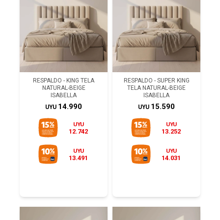
RESPALDO - KING TELA
RESPALDO - SUPER KING
NATURAL-BEIGE
TELA NATURAL-BEIGE
ISABELLA
ISABELLA
14.990
15.590
UYU
UYU
UYU
UYU
12.742
13.252
UYU
UYU
13.491
14.031