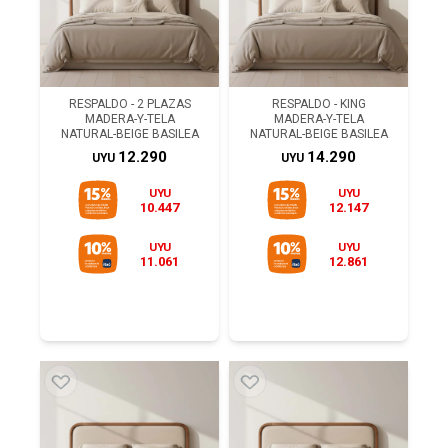
RESPALDO - 2 PLAZAS
RESPALDO - KING
MADERA-Y-TELA
MADERA-Y-TELA
NATURAL-BEIGE BASILEA
NATURAL-BEIGE BASILEA
12.290
14.290
UYU
UYU
UYU
UYU
10.447
12.147
UYU
UYU
11.061
12.861