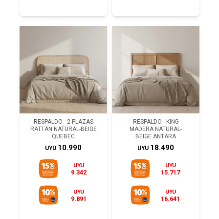
RESPALDO - 2 PLAZAS
RESPALDO - KING
RATTAN NATURAL-BEIGE
MADERA NATURAL-
QUEBEC
BEIGE ANTARA
10.990
18.490
UYU
UYU
UYU
UYU
9.342
15.717
UYU
UYU
9.891
16.641