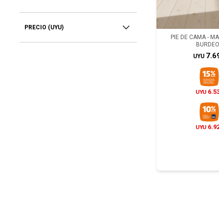
PRECIO
(UYU)
PIE DE CAMA - M
BURDEO
7.6
UYU
6.5
UYU
6.9
UYU