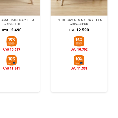
 CAMA - MADERA-Y-TELA
PIE DE CAMA - MADERA-Y-TELA
GRIS DELHI
GRIS JAIPUR
12.490
12.590
UYU
UYU
10.617
10.702
UYU
UYU
11.241
11.331
UYU
UYU