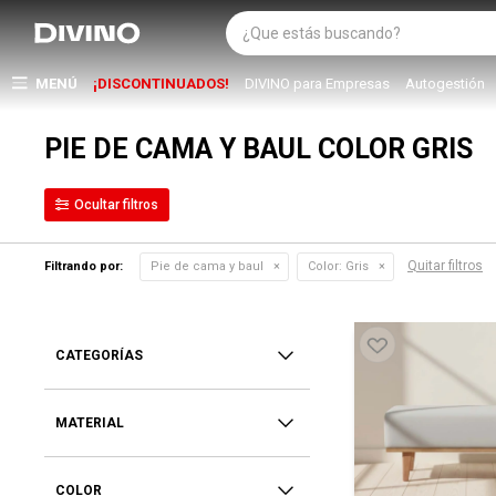
MENÚ
¡DISCONTINUADOS!
DIVINO para Empresas
Autogestión
PIE DE CAMA Y BAUL COLOR GRIS
Quitar filtros
Filtrando por:
Pie de cama y baul
Color:
Gris
CATEGORÍAS
MATERIAL
COLOR