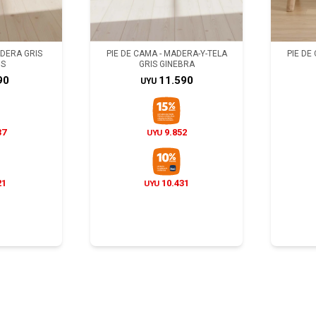
ADERA GRIS
PIE DE CAMA - MADERA-Y-TELA
PIE DE
S
GRIS GINEBRA
90
11.590
UYU
37
9.852
UYU
21
10.431
UYU